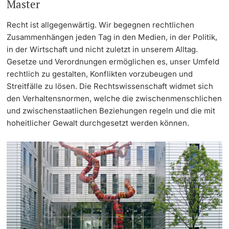
Master
Continuing Education
Dates
Recht ist allgegenwärtig. Wir begegnen rechtlichen
PhD Candidates
Zusammenhängen jeden Tag in den Medien, in der Politik,
University
Informations, Events & Get a Taste
in der Wirtschaft und nicht zuletzt in unserem Alltag.
Gesetze und Verordnungen ermöglichen es, unser Umfeld
Student Advice Center
rechtlich zu gestalten, Konflikten vorzubeugen und
Streitfälle zu lösen. Die Rechtswissenschaft widmet sich
Further information
Academic Advice
den Verhaltensnormen, welche die zwischenmenschlichen
und zwischenstaatlichen Beziehungen regeln und die mit
hoheitlicher Gewalt durchgesetzt werden können.
Five reasons for studying in Basel
Donors & Alumni
In My Studies
Course Directory
Course Registration
Further information
Semester Registration