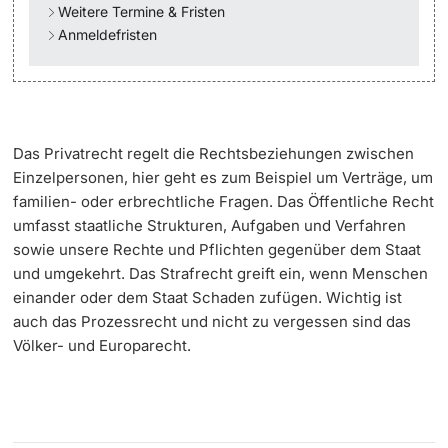
Weitere Termine & Fristen
Anmeldefristen
Learning & Teaching
AI in learning and teaching
Digital learning
Das Privatrecht regelt die Rechtsbeziehungen zwischen
Einzelpersonen, hier geht es zum Beispiel um Verträge, um
Language Center
familien- oder erbrechtliche Fragen. Das Öffentliche Recht
umfasst staatliche Strukturen, Aufgaben und Verfahren
Learning Spaces
sowie unsere Rechte und Pflichten gegenüber dem Staat
und umgekehrt. Das Strafrecht greift ein, wenn Menschen
University Library Basel
einander oder dem Staat Schaden zufügen. Wichtig ist
auch das Prozessrecht und nicht zu vergessen sind das
Völker- und Europarecht.
Lernbörse