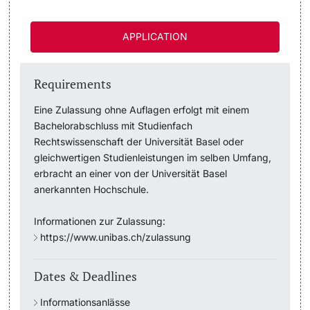
Academic Advice
APPLICATION
Student Advice Center
Requirements
Funding
Eine Zulassung ohne Auflagen erfolgt mit einem
Bachelorabschluss mit Studienfach
Career Counseling
Rechtswissenschaft der Universität Basel oder
gleichwertigen Studienleistungen im selben Umfang,
Social Services & Health Care
erbracht an einer von der Universität Basel
anerkannten Hochschule.
Military & Civilian Service
Informationen zur Zulassung:
https://www.unibas.ch/zulassung
Coordination Office for Refugees
Inclusive University
Dates & Deadlines
Informationsanlässe
Support Services Guide