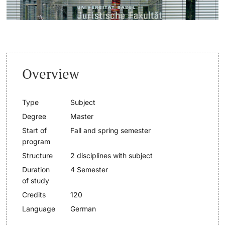
Lecturers
Dates
Documents & Verification
Overview
Welcome to the University of Basel
Further information
Mobility
Type
Subject
Degree
Master
Campus Credits
Start of
Fall and spring semester
program
Course Auditors
Structure
2 disciplines with subject
Duration
4 Semester
Student Life
of study
Credits
120
Campus Stories
Language
German
Advice & Support