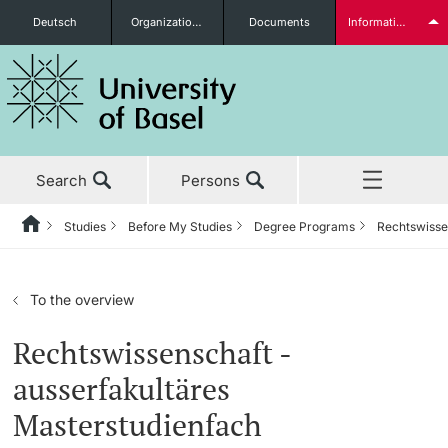
Deutsch
Organizational units
Documents
Information for...
Prospective Students
Search
Persons
Further information
Studies
Before My Studies
Degree Programs
Rechtswisse
Home
Back
News & Events
Studies
Students
To the overview
Studies
Before My Studies
Rechtswissenschaft -
ausserfakultäres
Research
Degree Programs
Masterstudienfach
Further information
Teaching
Application & Admission