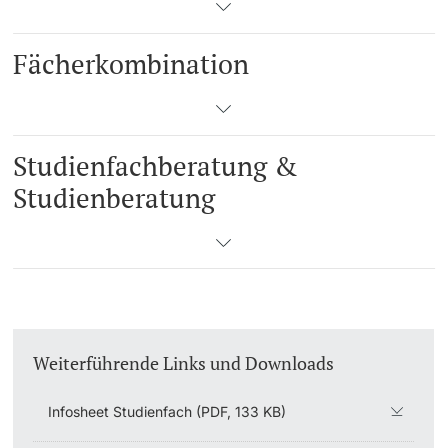
Learning & Teaching
Fächerkombination
AI in learning and teaching
Digital learning
Studienfachberatung &
Studienberatung
Language Center
Learning Spaces
University Library Basel
Lernbörse
Weiterführende Links und Downloads
Infosheet Studienfach (PDF, 133 KB)