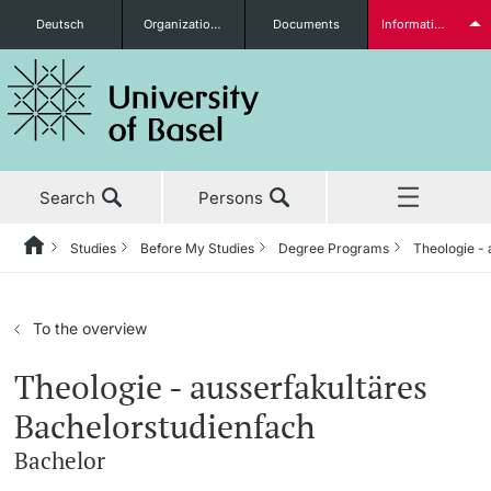
Deutsch
Organizational units
Documents
Information for...
Prospective Students
Search
Persons
Further information
Studies
Before My Studies
Degree Programs
Theologie - 
Home
Back
News & Events
Studies
Students
To the overview
Studies
Before My Studies
Theologie - ausserfakultäres
Bachelorstudienfach
Research
Degree Programs
Bachelor
Further information
Teaching
Application & Admission