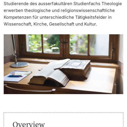
Studierende des ausserfakultären Studienfachs Theologie
erwerben theologische und religionswissenschaftliche
Continuing Education
Dates
PhD Candidates
Kompetenzen für unterschiedliche Tätigkeitsfelder in
Wissenschaft, Kirche, Gesellschaft und Kultur.
University
Informations, Events & Get a Taste
Student Advice Center
Further information
Academic Advice
Five reasons for studying in Basel
Donors & Alumni
In My Studies
Course Directory
Course Registration
Further information
Overview
Semester Registration