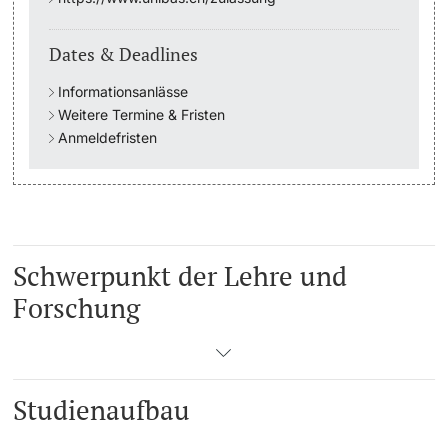
Academic Advice
Dates & Deadlines
Informationsanlässe
Student Advice Center
Weitere Termine & Fristen
Anmeldefristen
Funding
Career Counseling
Social Services & Health Care
Schwerpunkt der Lehre und
Military & Civilian Service
Forschung
Coordination Office for Refugees
Inclusive University
Studienaufbau
Support Services Guide