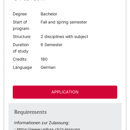
Lecturers
Dates
Degree
Bachelor
Start of
Fall and spring semester
Documents & Verification
program
Structure
2 disciplines with subject
Welcome to the University of Basel
Duration
6 Semester
Further information
of study
Mobility
Credits
180
Language
German
Campus Credits
Course Auditors
APPLICATION
Student Life
Requirements
Campus Stories
Informationen zur Zulassung:
Advice & Support
https://www.unibas.ch/zulassung