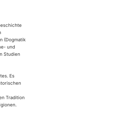
Geschichte
n
en (Dogmatik
ne- und
n Studien
tes. Es
storischen
en Tradition
igionen.