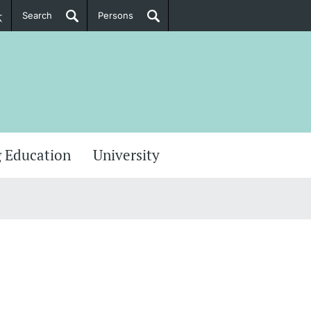
Search
Persons
PhD Candidates
her information
 Education
University