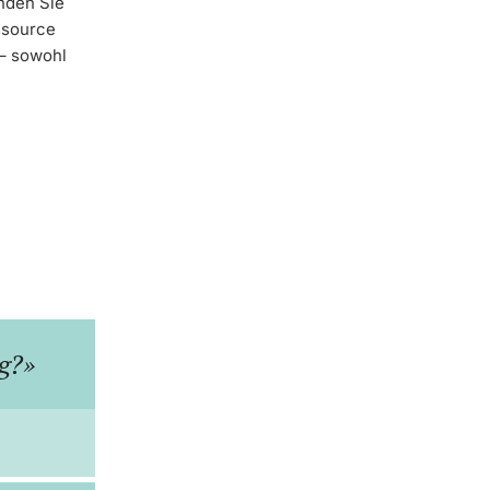
nden Sie
ssource
 – sowohl
ng?