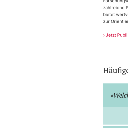
Forschungse
zahlreiche 
bietet wertv
zur Orientie
Jetzt Publ
Häufig
Welch