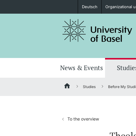
Deutsch
Organizational u
Prospective Students
Further information
News & Events
Studie
Studies
Before My Studi
Donors & Alumni
To the overview
Further information
Theol