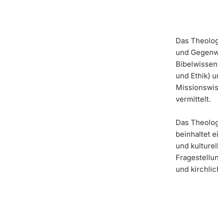
Das Theolog
und Gegenwa
Bibelwissen
und Ethik) 
Missionswis
vermittelt.
Das Theolog
beinhaltet 
und kulturel
Fragestellu
und kirchli