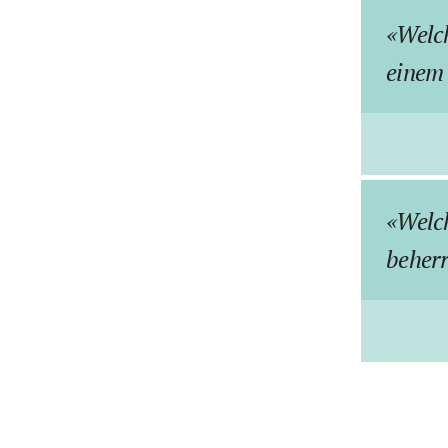
Welch
einem 
Welc
beher