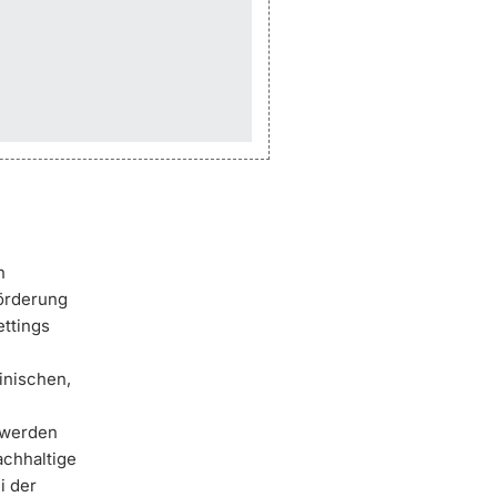
n
örderung
ttings
inischen,
 werden
achhaltige
i der