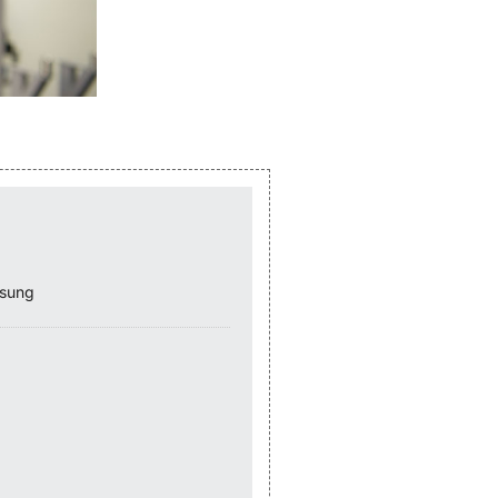
ssung