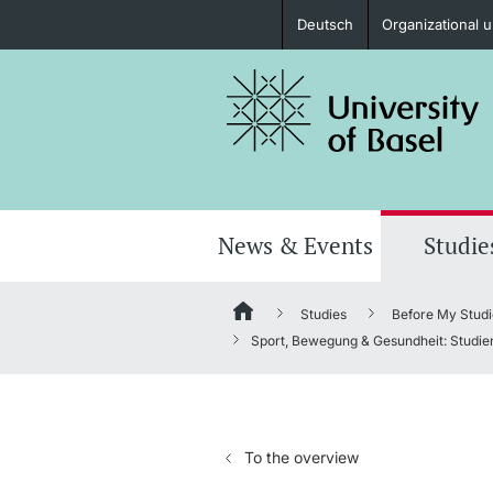
Deutsch
Organizational u
Prospective Students
Further information
News & Events
Studie
Studies
Before My Studi
Donors & Alumni
Sport, Bewegung & Gesundheit: Studie
To the overview
Further information