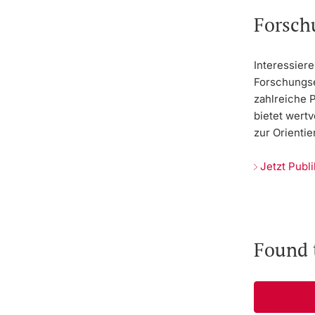
Forsch
Interessiere
Forschungse
zahlreiche 
bietet wertv
zur Orientie
Jetzt Publ
Found 