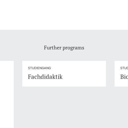
Further programs
STUDIENGANG
STU
Fachdidaktik
Bi