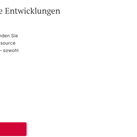
he Entwicklungen
nden Sie
ssource
 – sowohl