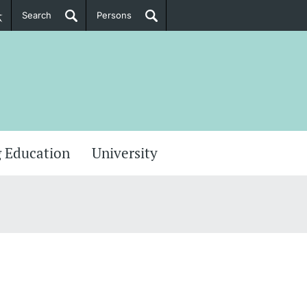
Search
Persons
PhD Candidates
her information
 Education
University