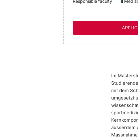
Responsible faculty
Medizi
APPLIC
Im
Masterst
Studierende
mit dem Sch
umgesetzt u
wissenschaft
sportmedizi
Kernkompon
ausserdem d
Massnahmen 