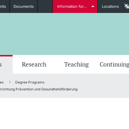
nits
Documents
Information for...
Locations
Students
Further information
Furt
s
Research
Teaching
Continuing
es
Degree Programs
Lecturers
nrichtung Prävention und Gesundheitsförderung
Further information