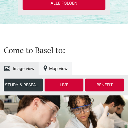
ALLE FOLGEN
Come to Basel to:
Image view
Map view
STUDY & RESEARCH
LIVE
BENEFIT