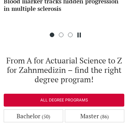
Blood marker tracks hidden progression
in multiple sclerosis
Continuing Education
PhD Candidates
University
Further information
From A for Actuarial Science to Z
for Zahnmedizin – find the right
Donors & Alumni
degree program!
ALL DEGREE PROGRAMS
Further information
Bachelor
Master
(50)
(86)