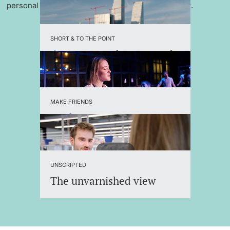
personal support and an international environment.
SHORT & TO THE POINT
5 reasons to choose Basel
MAKE FRIENDS
Student Organizations
UNSCRIPTED
The unvarnished view