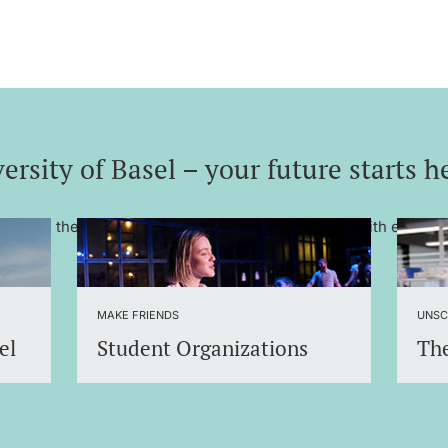
ersity of Basel – your future starts h
– one of the most renowned universities in Europe with excelle
MAKE FRIENDS
UNSC
el
Student Organizations
The