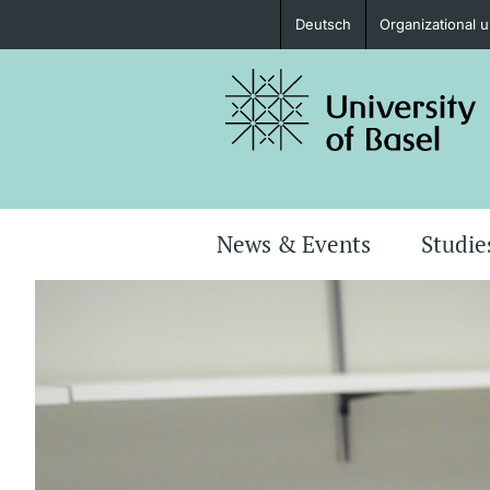
Deutsch
Organizational u
Prospective Students
Further information
News & Events
Studie
Donors & Alumni
Further information