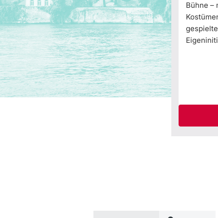
Bühne – m
Kostümen,
gespielte
Eigeniniti