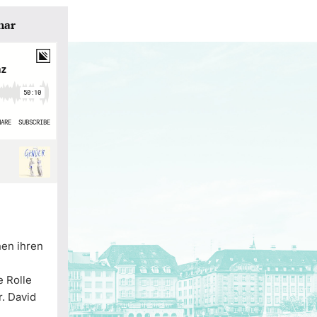
nar
en ihren
e Rolle
r. David