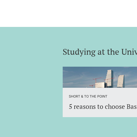
Studying at the Univ
Discover the University of Basel 
an international environment.
SHORT & TO THE POINT
5 reasons to choose Bas