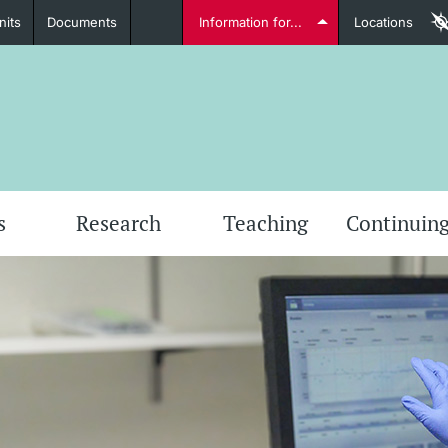
nits
Documents
Information for...
Locations
Students
Further information
Furt
s
Research
Teaching
Continuing
Lecturers
Further information