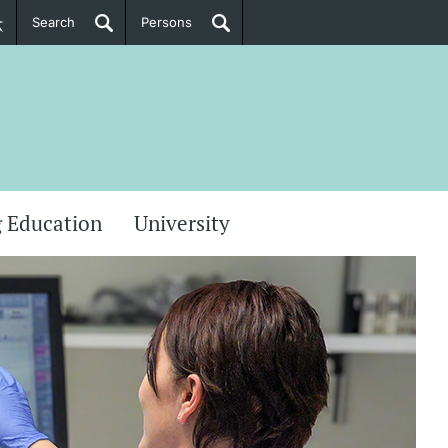
Search
Persons
PhD Candidates
her information
 Education
University