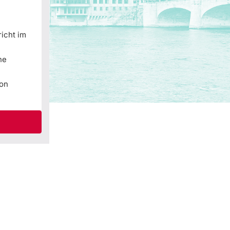
richt im
he
von