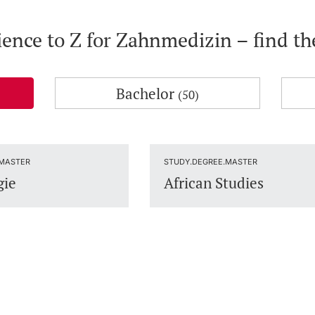
ience to Z for Zahnmedizin – find t
Bachelor
(50)
.MASTER
STUDY.DEGREE.MASTER
gie
African Studies