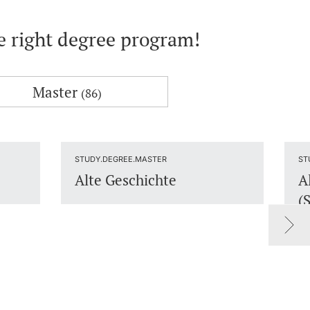
he right degree program!
Master
(86)
STUDY.DEGREE.MASTER
ST
Alte Geschichte
A
(