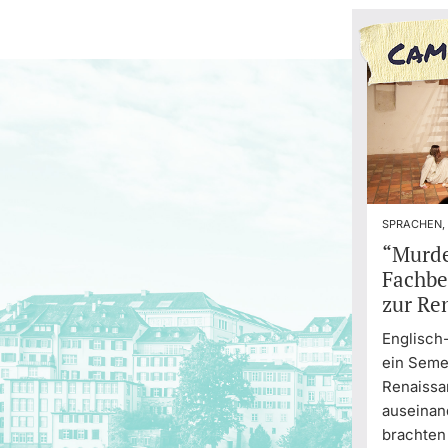
SPRACHEN,
“Murde
Fachbe
zur Re
Englisch
ein Semes
Renaiss
auseinan
brachten 