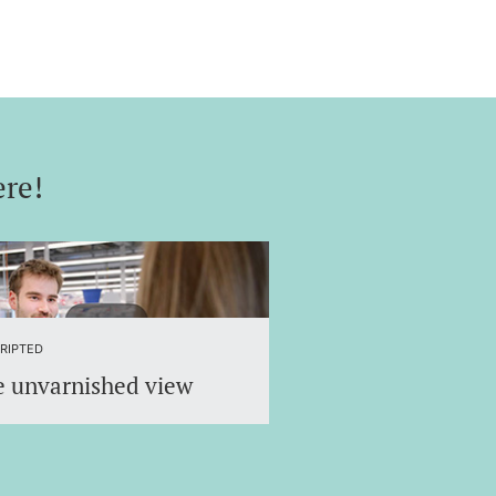
ere!
nt research, personal support and
RIPTED
 unvarnished view