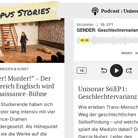
Podcast : Uniso
 MEDIEN & KUNST
r! Murder!” – Der
reich Englisch wird
Unisonar S6|EP1:
naissance-Bühne
Geschlechtervarianz
-Studierende haben sich
Wie erleben Trans-Mensch
ter lang intensiv mit vier
Weg der geschlechtlichen
ance-Dramen
Selbstfindung – und welch
dergesetzt. Als Höhepunkt
spielt die Medizin dabei? D
sie die Werke auf die
Garcia Nuñez, Leiter des