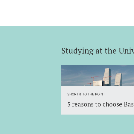
Studying at the Univ
Discover the University of Basel 
an international environment.
SHORT & TO THE POINT
5 reasons to choose Bas