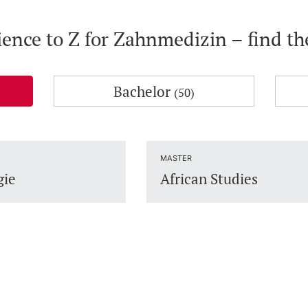
ience to Z for Zahnmedizin – find t
Bachelor
(50)
MASTER
gie
African Studies