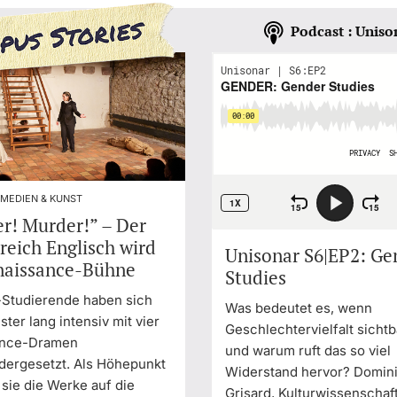
Podcast : Uniso
 MEDIEN & KUNST
r! Murder!” – Der
reich Englisch wird
Unisonar S6|EP2: Ge
naissance-Bühne
Studies
-Studierende haben sich
Was bedeutet es, wenn
ter lang intensiv mit vier
Geschlechtervielfalt sichtb
ance-Dramen
und warum ruft das so viel
dergesetzt. Als Höhepunkt
Widerstand hervor? Domin
sie die Werke auf die
Grisard, Kulturwissenschaf