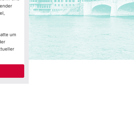
Gender
el,
batte um
der
tueller