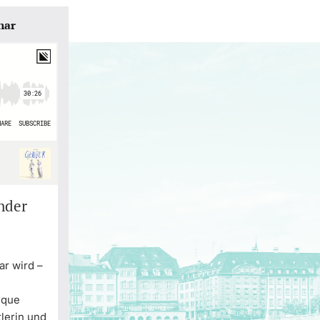
nar
nder
ar wird –
ique
tlerin und