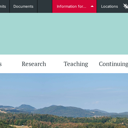
nits
Documents
Information for...
Locations
Students
Further information
Furt
s
Research
Teaching
Continuing
Lecturers
Further information