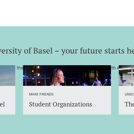
ersity of Basel – your future starts h
– one of the most renowned universities in Europe with excelle
MAKE FRIENDS
UNSC
el
Student Organizations
The