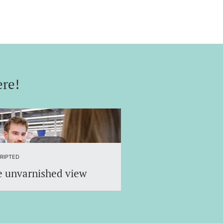
ere!
nt research, personal support and
RIPTED
 unvarnished view