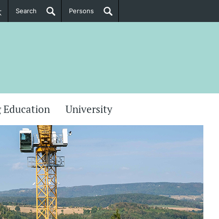
Search
Persons
PhD Candidates
her information
 Education
University