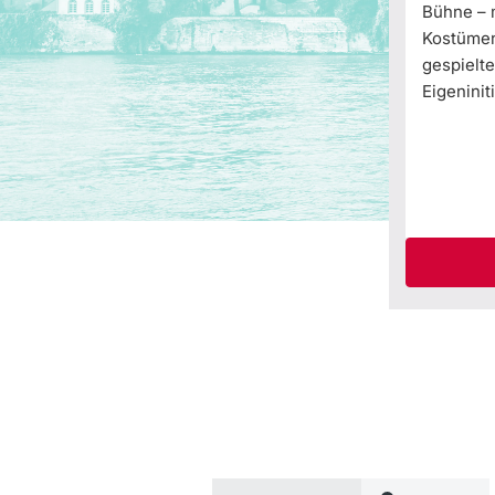
Bühne – m
Kostümen,
gespielte
Eigeniniti