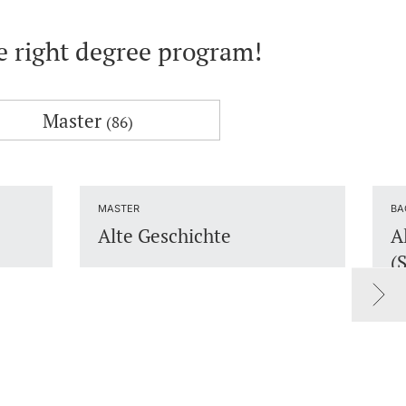
he right degree program!
Master
(86)
MASTER
BA
Alte Geschichte
A
(