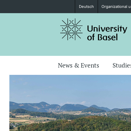
Deutsch
Organizational u
Prospective Students
Further information
News & Events
Studie
Donors & Alumni
Further information