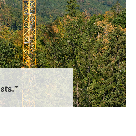
sts.”