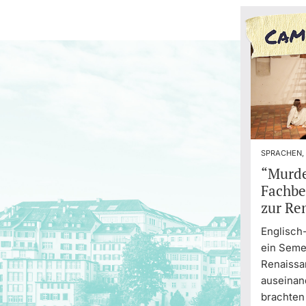
SPRACHEN,
“Murde
Fachbe
zur Re
Englisch
ein Semes
Renaiss
auseinan
brachten 