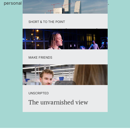
personal support and an international environment.
SHORT & TO THE POINT
5 reasons to choose Basel
MAKE FRIENDS
Student Organizations
UNSCRIPTED
The unvarnished view