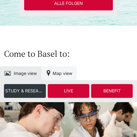
ALLE FOLGEN
Come to Basel to:
Image view
Map view
STUDY & RESEARCH
LIVE
BENEFIT