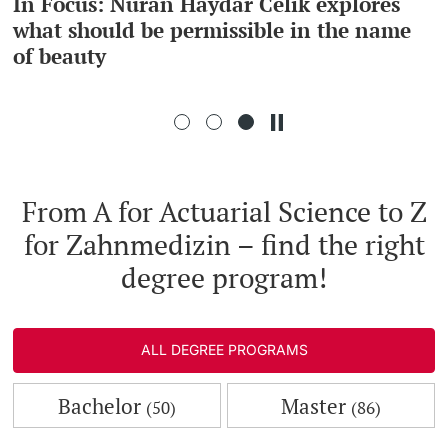
In Focus: Nuran Haydar Celik explores
what should be permissible in the name
Continuing Education
of beauty
PhD Candidates
University
Further information
From A for Actuarial Science to Z
for Zahnmedizin – find the right
Donors & Alumni
degree program!
ALL DEGREE PROGRAMS
Further information
Bachelor
Master
(50)
(86)