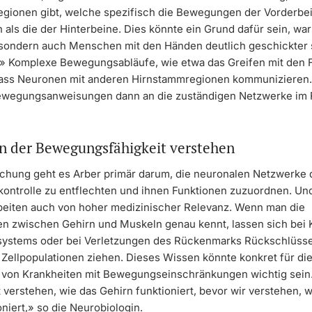
gionen gibt, welche spezifisch die Bewegungen der Vorderbe
n als die der Hinterbeine. Dies könnte ein Grund dafür sein, wa
sondern auch Menschen mit den Händen deutlich geschickter s
» Komplexe Bewegungsabläufe, wie etwa das Greifen mit den F
ass Neuronen mit anderen Hirnstammregionen kommunizieren.
Bewegungsanweisungen dann an die zuständigen Netzwerke im
n der Bewegungsfähigkeit verstehen
rschung geht es Arber primär darum, die neuronalen Netzwerke 
ntrolle zu entflechten und ihnen Funktionen zuzuordnen. U
rbeiten auch von hoher medizinischer Relevanz. Wenn man die
n zwischen Gehirn und Muskeln genau kennt, lassen sich bei 
ystems oder bei Verletzungen des Rückenmarks Rückschlüsse
 Zellpopulationen ziehen. Dieses Wissen könnte konkret für di
von Krankheiten mit Bewegungseinschränkungen wichtig sein
 verstehen, wie das Gehirn funktioniert, bevor wir verstehen, 
oniert,» so die Neurobiologin.