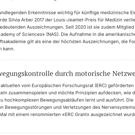
undlegenden Erkenntnisse wichtig für künftige medizinische Ein
de Silvia Arber 2017 der Louis-Jeantet-Preis für Medizin verli
bedeutenden Auszeichnungen. Seit 2020 ist sie zudem Mitglied
cademy of Sciences» (NAS).
Die Aufnahme in die amerikanisch
tsakademie gilt als eine der höchsten Auszeichnungen, die F
n kann.
egungskontrolle durch motorische Netzw
em aktuellen vom Europäischen Forschungsrat (ERC) geförderten 
eln zusammenspielen und möchte Prinzipien aufdecken, wie d
zu hochkomplexen Bewegungsabläufen lernt und ausführt. Die E
on Bewegungsstörungen und Verletzungen des Nervensystems.
i Mal mit einem renommierten «ERC Grant» ausgezeichnet wurd