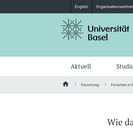
English
Organisationseinhei
Studieninteressierte
weitere Informationen
Aktuell
Stud
Forschung
Forschen in 
Fördernde & Alumni
Wie da
weitere Informationen