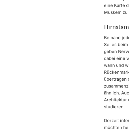
eine Karte 
Muskeln zu 
Hirnstamm
Beinahe jed
Sei es beim
geben Nerve
dabei eine w
wann und wi
Rückenmark
übertragen d
zusammenzie
ähnlich. Au
Architektur
studieren.
Derzeit int
möchten her