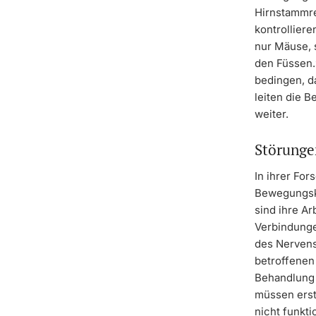
Hirnstammre
kontrolliere
nur Mäuse, 
den Füssen.
bedingen, d
leiten die 
weiter.
Störunge
In ihrer Fo
Bewegungsko
sind ihre A
Verbindunge
des Nervens
betroffenen
Behandlung 
müssen erst
nicht funkti