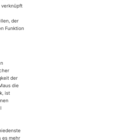
 verknüpft
llen, der
en Funktion
en
icher
keit der
Maus die
, ist
enen
l
hiedenste
s es mehr