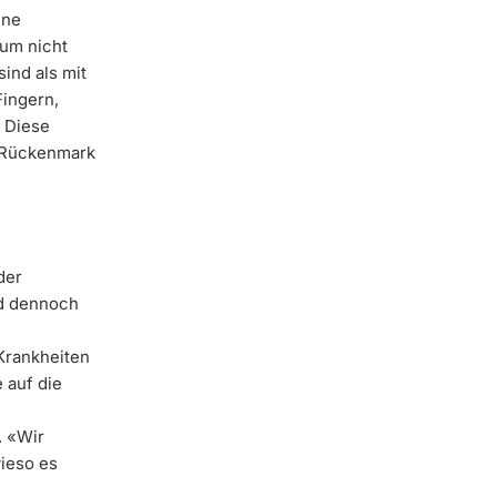
ine
rum nicht
ind als mit
ingern,
 Diese
 Rückenmark
der
nd dennoch
Krankheiten
 auf die
e
. «Wir
wieso es