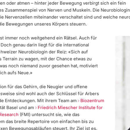
en oder atmen – hinter jeder Bewegung verbirgt sich ein fein
s Zusammenspiel von Nerven und Muskeln. Die Neurobiologin 
wie Nervenzellen miteinander verschaltet sind und welche neur
ie Bewegungen unseres Körpers steuern.
ist immer noch weitgehend ein Rätsel. Auch für
. Doch genau darin liegt für die international
hweizer Neurobiologin der Reiz: «Sich auf
 Terrain zu wagen, mit der Chance etwas zu
was noch niemand zuvor gesehen hat, motiviert
lich aufs Neue.»
ion für das Gehirn, die Neugier und offene
weise sind wohl auch der Schlüssel für Arbers
de Entdeckungen. Mit ihrem Team am
Biozentrum
ität Basel und am
Friedrich Miescher Institute for
 Research
(FMI) untersucht sie, wie das
m das breite Repertoire von einfachen bis zu
en Bewegungsabläufen steuert. Ihr Ziel ist es,