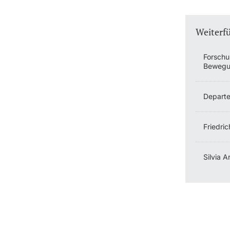
Weiterf
Forschu
Bewegun
Departe
Friedri
Silvia 