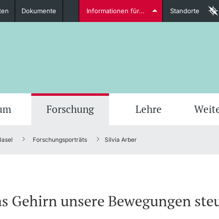
ten
Dokumente
Informationen für...
Standorte
Studierende
weitere Informationen
weit
ium
Forschung
Lehre
Weit
Basel
Forschungsporträts
Silvia Arber
Dozierende
s Gehirn unsere Bewegungen ste
weitere Informationen