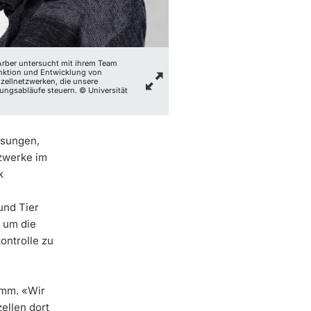
 Arber untersucht mit ihrem Team
nktion und Entwicklung von
zellnetzwerken, die unsere
ngsabläufe steuern. © Universität
isungen,
zwerke im
k
und Tier
, um die
ontrolle zu
amm. «Wir
ellen dort