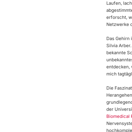
Laufen, lach
abgestimmte
erforscht, 
Netzwerke d
Das Gehirn 
Silvia Arber
bekannte Sc
unbekanntes
entdecken, 
mich tagtäg
Die Faszinat
Herangehens
grundlegen
der Univers
Biomedical
Nervensyste
hochkomplex