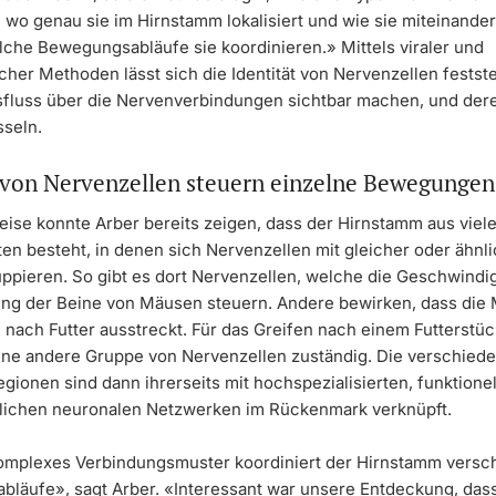
wo genau sie im Hirnstamm lokalisiert und wie sie miteinander
lche Bewegungsabläufe sie koordinieren.» Mittels viraler und
her Methoden lässt sich die Identität von Nervenzellen festste
sfluss über die Nervenverbindungen sichtbar machen, und der
sseln.
von Nervenzellen steuern einzelne Bewegungen
eise konnte Arber bereits zeigen, dass der Hirnstamm aus viel
en besteht, in denen sich Nervenzellen mit gleicher oder ähnl
uppieren. So gibt es dort Nervenzellen, welche die Geschwindig
g der Beine von Mäusen steuern. Andere bewirken, dass die 
nach Futter ausstreckt. Für das Greifen nach einem Futterstück
ne andere Gruppe von Nervenzellen zuständig. Die verschied
ionen sind dann ihrerseits mit hochspezialisierten, funktionel
lichen neuronalen Netzwerken im Rückenmark verknüpft.
omplexes Verbindungsmuster koordiniert der Hirnstamm versc
läufe», sagt Arber. «Interessant war unsere Entdeckung, das