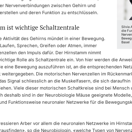
der Nervenverbindungen zwischen Gehirn und
erstellen und deren Funktion zu entschlüsseln.
 ist wichtige Schaltzentrale
Silvia
die Fu
Nerven
e Aktivität des Gehirns mündet in einer Bewegung.
Bewegu
Basel
 Laufen, Sprechen, Greifen oder Atmen, immer
nzellen den Impuls dafür. Der Hirnstamm nimmt
ichtige Rolle als Schaltzentrale ein. Von hier werden die Anwe
e eine Bewegung auszuführen ist, an die entsprechenden Net
 weitergegeben. Die motorischen Nervenzellen im Rückenmar
as Signal schliesslich an die Muskelfasern, die sich daraufhin
hen. Viele dieser motorischen Schaltkreise sind bei Mensch 
ch deshalb sind in der Neurobiologie Mäuse geeignete Modelle
 und Funktionsweise neuronaler Netzwerke für die Bewegungsk
eressieren Arber vor allem die neuronalen Netzwerke im Hirnst
ausfinden», so die Neurobiologin, «welche Typen von Nervenz