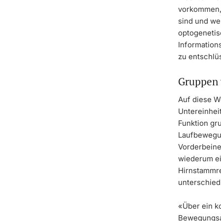
vorkommen, 
sind und we
optogenetisc
Information
zu entschlü
Gruppen 
Auf diese W
Untereinheit
Funktion gr
Laufbewegun
Vorderbeine 
wiederum ei
Hirnstammreg
unterschied
«Über ein k
Bewegungsab