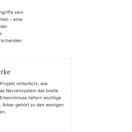
griffe sein
ehen – eine
 der
e
orschenden
erke
Projekt «InterAct», wie
as Nervensystem das breite
rkenntnisse liefern wichtige
 Arber gehört zu den wenigen
en.