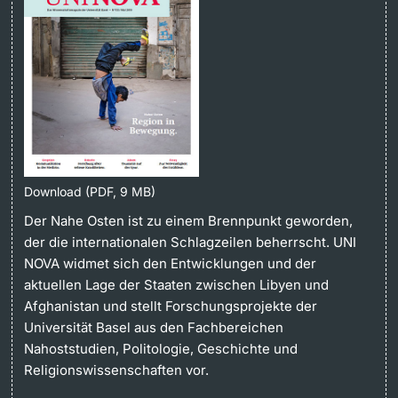
Weiterbildung
Universität in den Medien
Doktorierende
Universität
Veranstaltungskalender
Social Media
weitere Informationen
UNI NOVA
Download (PDF, 9 MB)
Service für Medien
Der Nahe Osten ist zu einem Brennpunkt geworden,
Fördernde & Alumni
der die internationalen Schlagzeilen beherrscht. UNI
Podcasts
NOVA widmet sich den Entwicklungen und der
aktuellen Lage der Staaten zwischen Libyen und
Ukraine
Afghanistan und stellt Forschungsprojekte der
Universität Basel aus den Fachbereichen
Nahoststudien, Politologie, Geschichte und
weitere Informationen
Religionswissenschaften vor.