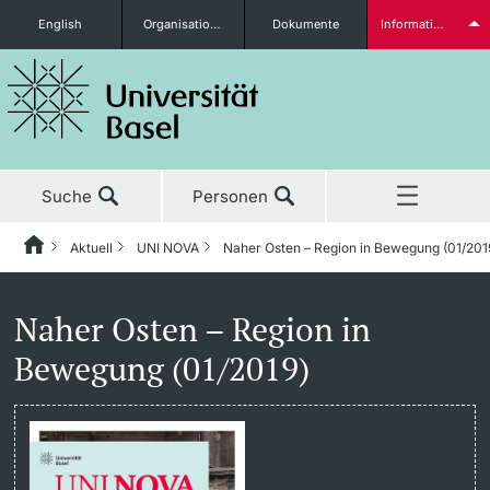
English
Organisationseinheiten
Dokumente
Informationen für...
Studieninteressierte
Suche
Personen
weitere Informationen
Aktuell
UNI NOVA
Naher Osten – Region in Bewegung (01/201
Home
Zurück
Aktuell
Aktuell
UNI NOVA
Studierende
Naher Osten – Region in
Bewegung (01/2019)
Studium
News
UNI NOVA – Alle Ausgaben
Forschung
Ehrungen & Preise
UNI NOVA bestellen
weitere Informationen
Lehre
Newsletter
Mediadaten