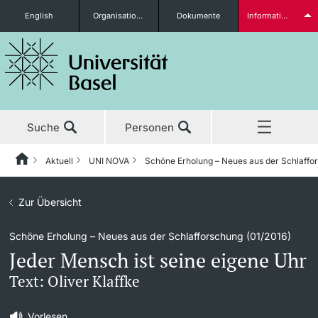
English
Organisationseinheiten
Dokumente
Informationen für...
Studieninteressierte
Suche
Personen
weitere Informationen
Aktuell
UNI NOVA
Schöne Erholung – Neues aus der Schlaffo
Home
Zurück
Aktuell
Zur Übersicht
Aktuell
UNI NOVA
Studierende
Schöne Erholung – Neues aus der Schlafforschung (01/2016)
Studium
News
UNI NOVA – Alle Ausgaben
Jeder Mensch ist seine eigene Uhr
Forschung
Ehrungen & Preise
UNI NOVA bestellen
Text: Oliver Klaffke
weitere Informationen
Lehre
Newsletter
Mediadaten
Vorlesen