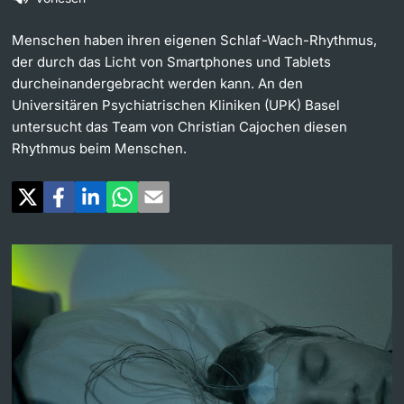
Weiterbildung
Universität in den Medien
Menschen haben ihren eigenen Schlaf-Wach-Rhythmus,
Doktorierende
der durch das Licht von Smartphones und Tablets
Universität
Veranstaltungskalender
durcheinandergebracht werden kann. An den
Universitären Psychiatrischen Kliniken (UPK) Basel
untersucht das Team von Christian Cajochen diesen
Social Media
Rhythmus beim Menschen.
weitere Informationen
UNI NOVA
Service für Medien
Fördernde & Alumni
Podcasts
Ukraine
weitere Informationen