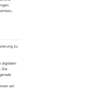
ungen
swirken,
isierung zu
 digitalen
. Die
 gerade
önnen wir