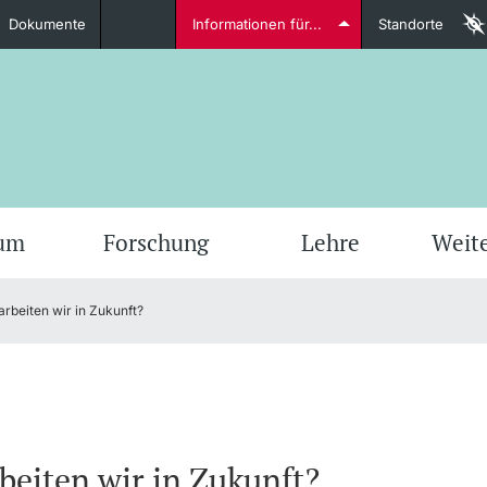
Dokumente
Informationen für...
Standorte
Studierende
weitere Informationen
weit
ium
Forschung
Lehre
Weit
arbeiten wir in Zukunft?
Dozierende
weitere Informationen
beiten wir in Zukunft?