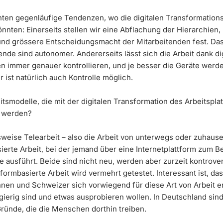
ten gegenläufige Tendenzen, wo die digitalen Transformation
nnten: Einerseits stellen wir eine Abflachung der Hierarchien,
und grössere Entscheidungsmacht der Mitarbeitenden fest. Das
de sind autonomer. Andererseits lässt sich die Arbeit dank dig
n immer genauer kontrollieren, und je besser die Geräte werde
ist natürlich auch Kontrolle möglich.
itsmodelle, die mit der digitalen Transformation des Arbeitspla
r werden?
sweise Telearbeit – also die Arbeit von unterwegs oder zuhaus
ierte Arbeit, bei der jemand über eine Internetplattform zum Be
e ausführt. Beide sind nicht neu, werden aber zurzeit kontrover
formbasierte Arbeit wird vermehrt getestet. Interessant ist, da
nen und Schweizer sich vorwiegend für diese Art von Arbeit e
gierig sind und etwas ausprobieren wollen. In Deutschland sin
Gründe, die die Menschen dorthin treiben.