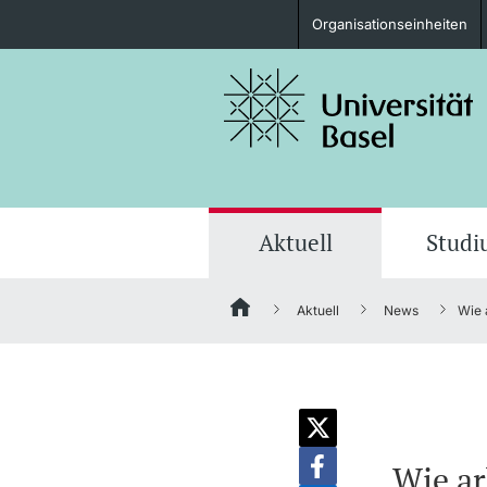
Organisationseinheiten
Studieninteressierte
weitere Informationen
Aktuell
Stud
Aktuell
News
Wie 
Fördernde & Alumni
weitere Informationen
Wie ar