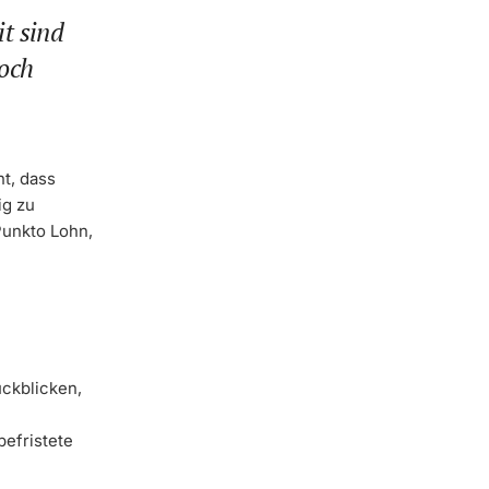
it sind
och
ht, dass
ig zu
Punkto Lohn,
ückblicken,
befristete