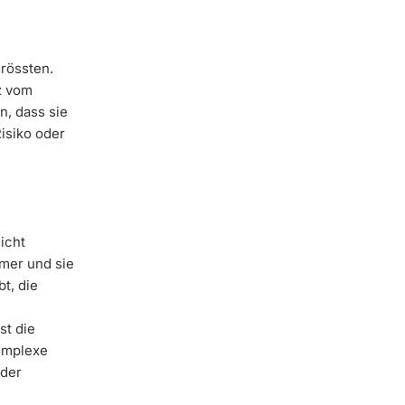
rössten.
z vom
n, dass sie
isiko oder
icht
mmer und sie
t, die
st die
komplexe
 der