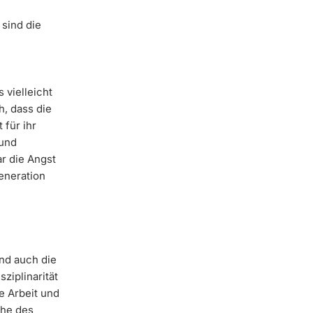
 sind die
 vielleicht
h, dass die
 für ihr
 und
r die Angst
eneration
nd auch die
ziplinarität
e Arbeit und
che des