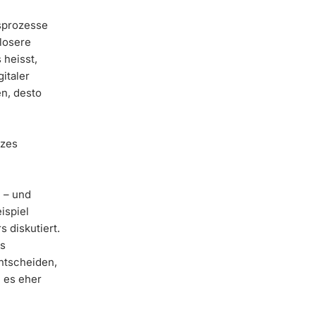
sprozesse
 losere
 heisst,
italer
n, desto
tzes
e – und
ispiel
s diskutiert.
ss
ntscheiden,
d es eher