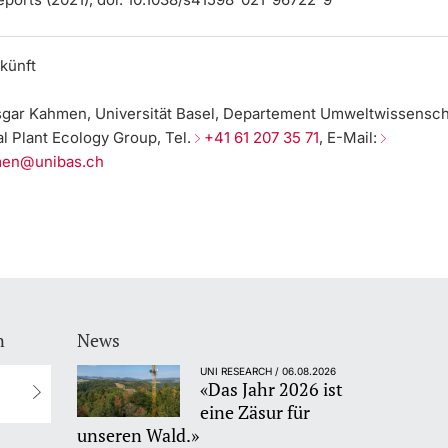
künft
nsgar Kahmen, Universität Basel, Departement Umweltwissensch
l Plant Ecology Group, Tel.
+41 61 207 35 71
, E-Mail:
men@unibas.ch
n
News
UNI RESEARCH / 06.08.2026
«Das Jahr 2026 ist
eine Zäsur für
unseren Wald.»