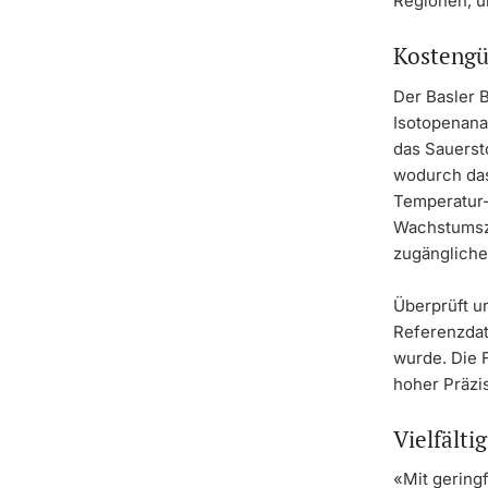
Regionen, u
Kostengü
Der Basler B
Isotopenanal
das Sauerst
wodurch das
Temperatur-
Wachstumsze
zugänglich
Überprüft un
Referenzdat
wurde. Die F
hoher Präzi
Vielfälti
«Mit gering