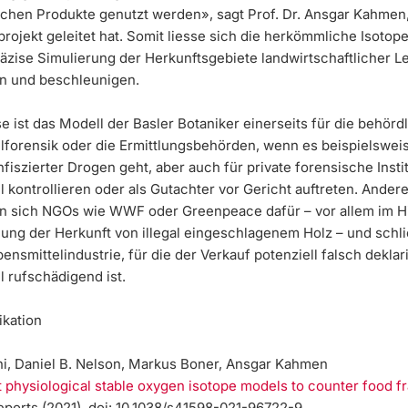
lichen Produkte genutzt werden», sagt Prof. Dr. Ansgar Kahmen
ojekt geleitet hat. Somit liesse sich die herkömmliche Isotope
räzise Simulierung der Herkunftsgebiete landwirtschaftlicher L
n und beschleunigen.
e ist das Modell der Basler Botaniker einerseits für die behörd
lforensik oder die Ermittlungsbehörden, wenn es beispielswei
fiszierter Drogen geht, aber auch für private forensische Instit
 kontrollieren oder als Gutachter vor Gericht auftreten. Andere
en sich NGOs wie WWF oder Greenpeace dafür – vor allem im Hi
ung der Herkunft von illegal eingeschlagenem Holz – und schli
ensmittelindustrie, für die der Verkauf potenziell falsch deklar
l rufschädigend ist.
ikation
ni, Daniel B. Nelson, Markus Boner, Ansgar Kahmen
t physiological stable oxygen isotope models to counter food f
eports (2021), doi: 10.1038/s41598-021-96722-9