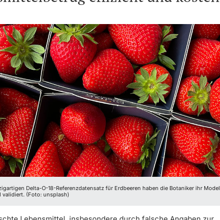
igartigen Delta-O-18-Referenzdatensatz für Erdbeeren haben die Botaniker ihr Model
 validiert. (Foto: unsplash)
schte Lebensmittel, insbesondere durch falsche Angaben zur