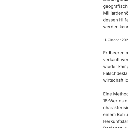
geografische
Milliardenhö
dessen Hilf
werden kan
11. Oktober 202
Erdbeeren a
verkauft we
wieder kämp
Falschdekla
wirtschaftli
Eine Method
18-Wertes e
charakterisi
einem Betru
Herkunftsla