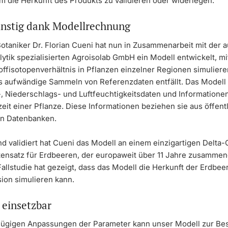
m die Herkunft des Produkts zu validieren oder widerlegen.
nstig dank Modellrechnung
otaniker Dr. Florian Cueni hat nun in Zusammenarbeit mit der a
ytik spezialisierten Agroisolab GmbH ein Modell entwickelt, mi
offisotopenverhältnis in Pflanzen einzelner Regionen simulier
 aufwändige Sammeln von Referenzdaten entfällt. Das Modell 
, Niederschlags- und Luftfeuchtigkeitsdaten und Informationen
it einer Pflanze. Diese Informationen beziehen sie aus öffent
en Datenbanken.
d validiert hat Cueni das Modell an einem einzigartigen Delta-
ensatz für Erdbeeren, der europaweit über 11 Jahre zusamme
allstudie hat gezeigt, dass das Modell die Herkunft der Erdbee
sion simulieren kann.
g einsetzbar
fügigen Anpassungen der Parameter kann unser Modell zur B