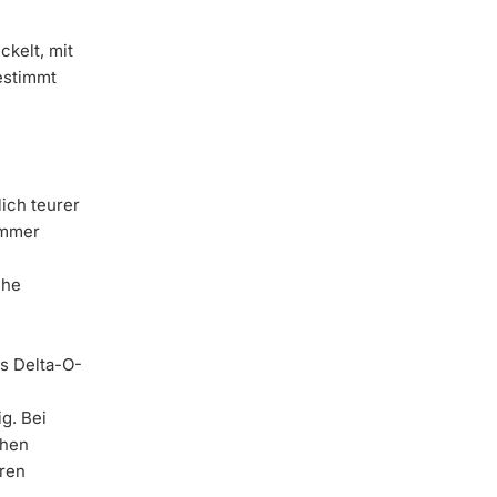
ckelt, mit
estimmt
ich teurer
Immer
che
s Delta-O-
g. Bei
chen
ren