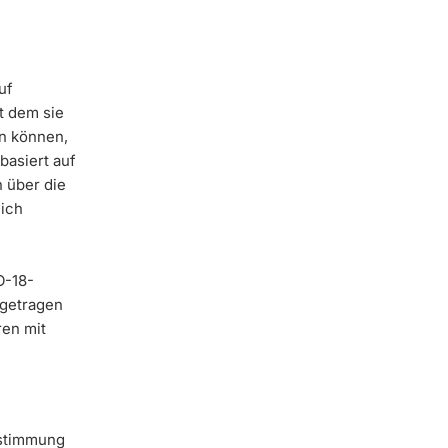
uf
t dem sie
en können,
basiert auf
 über die
lich
O-18-
ngetragen
ren mit
estimmung