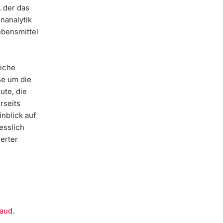
, der das
nanalytik
ebensmittel
liche
se um die
ute, die
rseits
nblick auf
esslich
ierter
raud
.