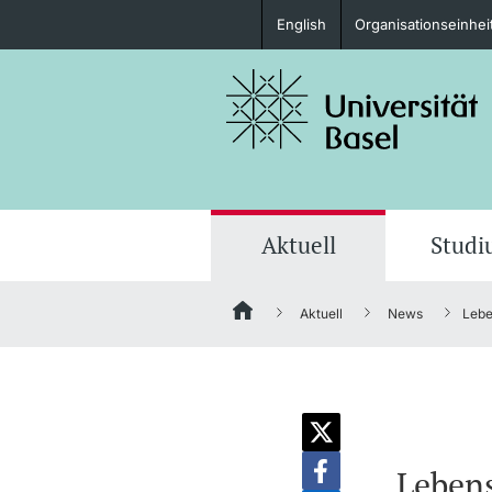
English
Organisationseinhei
Studieninteressierte
weitere Informationen
Aktuell
Stud
Aktuell
News
Lebe
Fördernde & Alumni
weitere Informationen
Lebens