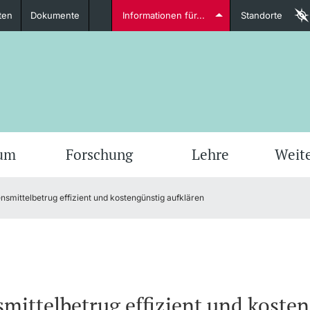
ten
Dokumente
Informationen für...
Standorte
Studierende
weitere Informationen
weit
ium
Forschung
Lehre
Weit
nsmittelbetrug effizient und kostengünstig aufklären
Dozierende
weitere Informationen
mittelbetrug effizient und kosten