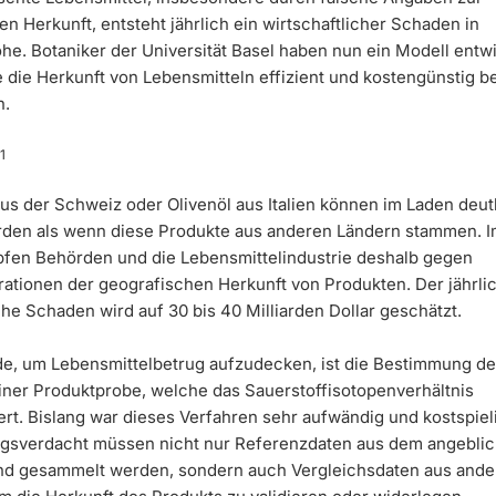
n Herkunft, entsteht jährlich ein wirtschaftlicher Schaden in
he. Botaniker der Universität Basel haben nun ein Modell entwi
e die Herkunft von Lebensmitteln effizient und kostengünstig b
n.
1
us der Schweiz oder Olivenöl aus Italien können im Laden deutl
rden als wenn diese Produkte aus anderen Ländern stammen. 
fen Behörden und die Lebensmittelindustrie deshalb gegen
rationen der geografischen Herkunft von Produkten. Der jährli
che Schaden wird auf 30 bis 40 Milliarden Dollar geschätzt.
e, um Lebensmittelbetrug aufzudecken, ist die Bestimmung de
iner Produktprobe, welche das Sauerstoffisotopenverhältnis
ert. Bislang war dieses Verfahren sehr aufwändig und kostspieli
gsverdacht müssen nicht nur Referenzdaten aus dem angebli
nd gesammelt werden, sondern auch Vergleichsdaten aus ande