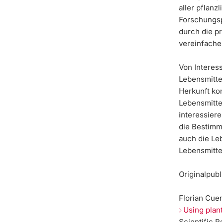
aller pflanz
Forschungspr
durch die p
vereinfache
Von Interess
Lebensmitte
Herkunft kon
Lebensmittel
interessier
die Bestimm
auch die Leb
Lebensmitte
Originalpubl
Florian Cue
Using plan
Scientific R