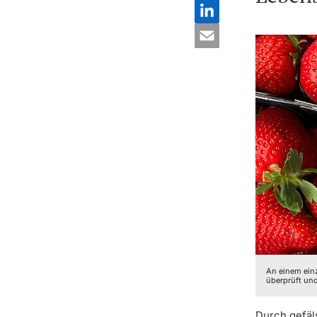
An einem einz
überprüft und
Durch gefäl