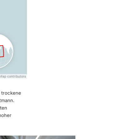
r trockene
tmann.
iten
hoher