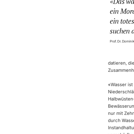
Das war
ein Mor
ein tote
suchen 
Prof. Dr. Domini
datieren, di
Zusammenha
«Wasser ist
Niederschlä
Halbwüsten-
Bewässerung
nur mit Zeh
durch Wasse
Instandhaltu