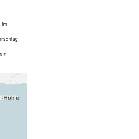
e im
erschlag
ein