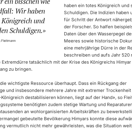
 ein bisschen wie
haben ein totes Königreich und
dfall: Wir haben
Schuldigen. Die Indizien haben u
s Königreich und
für Schritt der Antwort nähergeb
der Forscher. So halfen beispie
den Schuldigen.
Daten über den Wasserpegel de
Meeres sowie historische Doku
k Fleitmann
eine mehrjährige Dürre in der R
beschreiben und aufs Jahr 520 n
e Extremdürre tatsächlich mit der Krise des Königreichs Himyar 
ng zu bringen.
 die wichtigste Ressource überhaupt. Dass ein Rückgang der
ge und insbesondere mehrere Jahre mit extremer Trockenheit
Königreich destabilisieren können, liegt auf der Hand», so Fle
ssysteme benötigten zudem stetige Wartung und Reparaturen
ntausenden an wohlorganisierten Arbeitskräften zu bewerkstell
rmangel gebeutelte Bevölkerung Himyars konnte diese aufwä
ng vermutlich nicht mehr gewährleisten, was die Situation weit