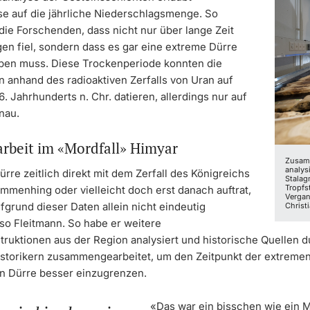
e auf die jährliche Niederschlagsmenge. So
die Forschenden, dass nicht nur über lange Zeit
en fiel, sondern dass es gar eine extreme Dürre
en muss. Diese Trockenperiode konnten die
 anhand des radioaktiven Zerfalls von Uran auf
. Jahrhunderts n. Chr. datieren, allerdings nur auf
nau.
arbeit im «Mordfall» Himyar
Zusam
analys
rre zeitlich direkt mit dem Zerfall des Königreichs
Stalag
Tropfs
mmenhing oder vielleicht doch erst danach auftrat,
Vergan
ufgrund dieser Daten allein nicht eindeutig
Christi
so Fleitmann. So habe er weitere
truktionen aus der Region analysiert und historische Quellen d
istorikern zusammengearbeitet, um den Zeitpunkt der extreme
n Dürre besser einzugrenzen.
«Das war ein bisschen wie ein M