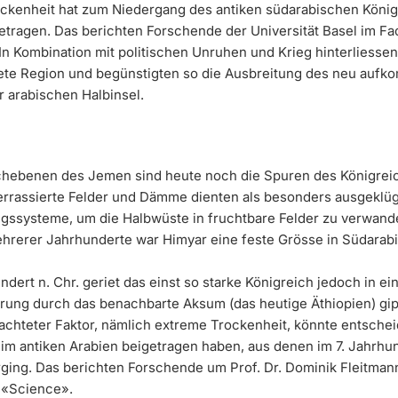
ckenheit hat zum Niedergang des antiken südarabischen König
etragen. Das berichten Forschende der Universität Basel im Fa
In Kombination mit politischen Unruhen und Krieg hinterliessen
tete Region und begünstigten so die Ausbreitung des neu auf
r arabischen Halbinsel.
hebenen des Jemen sind heute noch die Spuren des Königrei
errassierte Felder und Dämme dienten als besonders ausgeklüg
ssysteme, um die Halbwüste in fruchtbare Felder zu verwand
rerer Jahrhunderte war Himyar eine feste Grösse in Südarabi
ndert n. Chr. geriet das einst so starke Königreich jedoch in ein
erung durch das benachbarte Aksum (das heutige Äthiopien) gipf
achteter Faktor, nämlich extreme Trockenheit, könnte entsche
m antiken Arabien beigetragen haben, aus denen im 7. Jahrhun
rging. Das berichten Forschende um Prof. Dr. Dominik Fleitman
 «Science».