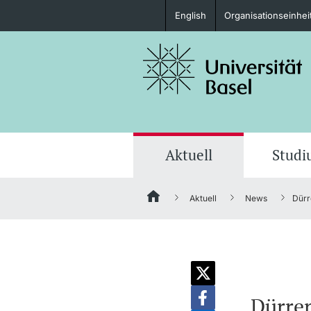
English
Organisationseinhei
Studieninteressierte
weitere Informationen
Aktuell
Stud
Aktuell
News
Dürr
Fördernde & Alumni
weitere Informationen
Dürren