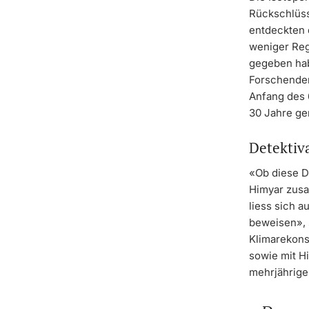
Rückschlüss
entdeckten 
weniger Reg
gegeben hab
Forschenden
Anfang des 6
30 Jahre ge
Detektiv
«Ob diese Dü
Himyar zusa
liess sich a
beweisen», 
Klimarekons
sowie mit H
mehrjährige