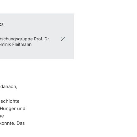
ks
rschungsgruppe Prof. Dr.
minik Fleitmann
 danach,
eschichte
h Hunger und
ue
konnte. Das