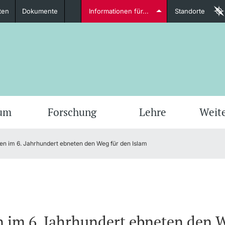
ten
Dokumente
Informationen für...
Standorte
Studierende
weitere Informationen
weit
ium
Forschung
Lehre
Weit
en im 6. Jahrhundert ebneten den Weg für den Islam
Dozierende
weitere Informationen
 im 6. Jahrhundert ebneten den W