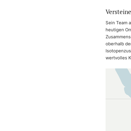
Versteine
Sein Team a
heutigen Om
Zusammenset
oberhalb der
Isotopenzus
wertvolles K