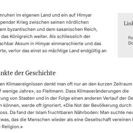
Unruhen im eigenen Land und ein auf Himyar
ender Krieg zwischen seinen nördlichen
Lin
em byzantischen und dem sasanischen Reich,
das Königreich weiter. Als schliesslich der
Fo
Do
achbar Aksum in Himyar einmarschierte und das
te, verlor das einst so mächtige Land endgültig an
kte der Geschichte
en Klimaereignissen denkt man oft nur an den kurzen Zeitraum
f wenige Jahre», so Fleitmann. Dass Klimaveränderungen die
erung von Staaten und in der Folge einen anderen Verlauf der G
n können, werde oft ignoriert. «Die Not der Bevölkerung durc
ross. Da fand der Islam fruchtbaren Nährboden: Man suchte ne
twas, das die Menschen wieder als eine Gesellschaft vereinen 
 Religion.»