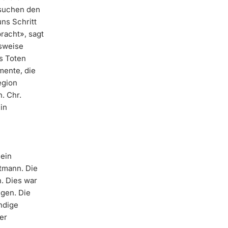
 suchen den
ns Schritt
racht», sagt
lsweise
s Toten
mente, die
egion
. Chr.
in
 ein
itmann. Die
. Dies war
igen. Die
ndige
er