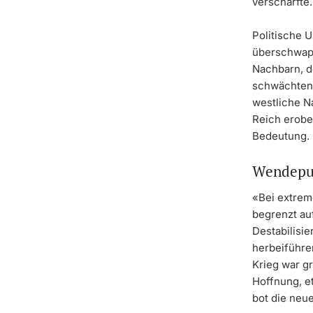
verschärfte.
Politische 
überschwapp
Nachbarn, d
schwächten 
westliche N
Reich erober
Bedeutung.
Wendepun
«Bei extrem
begrenzt au
Destabilisi
herbeiführe
Krieg war g
Hoffnung, e
bot die neue