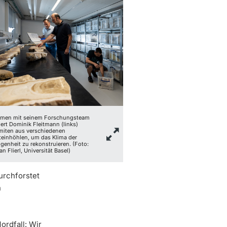
men mit seinem Forschungsteam
iert Dominik Fleitmann (links)
miten aus verschiedenen
teinhöhlen, um das Klima der
genheit zu rekonstruieren. (Foto:
an Flierl, Universität Basel)
urchforstet
n
ordfall: Wir