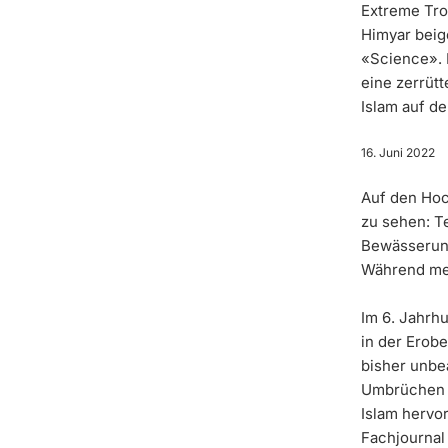
Extreme Tro
Himyar beig
«Science». 
eine zerrüt
Islam auf de
16. Juni 2022
Auf den Hoc
zu sehen: T
Bewässerung
Während meh
Im 6. Jahrhu
in der Erob
bisher unbe
Umbrüchen i
Islam hervo
Fachjournal