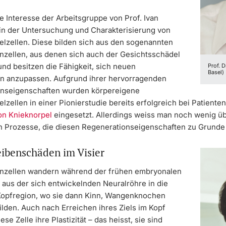
e Interesse der Arbeitsgruppe von Prof. Ivan
t in der Untersuchung und Charakterisierung von
lzellen. Diese bilden sich aus den sogenannten
en­zellen, aus denen sich auch der Gesichtsschädel
und besitzen die Fähigkeit, sich neuen
Prof. D
Basel)
 anzupassen. Aufgrund ihrer hervorragenden
ns­eigenschaften wurden körpereigene
zellen in einer Pionierstudie bereits erfolgreich bei Patiente
on Knieknorpel
eingesetzt. Allerdings weiss man noch wenig üb
n Prozesse, die diesen Regenerationseigenschaften zu Grunde 
ibenschäden im Visier
enzellen wandern während der frühen embryonalen
 aus der sich entwickelnden Neuralröhre in die
Kopfregion, wo sie dann Kinn, Wangenknochen
ilden. Auch nach Erreichen ihres Ziels im Kopf
se Zelle ihre Plastizität – das heisst, sie sind