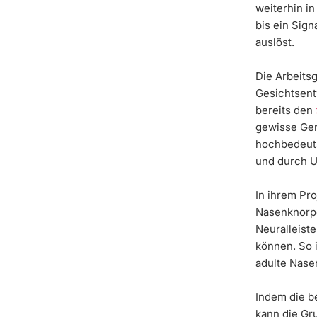
weiterhin in
bis ein Sign
auslöst.
Die Arbeitsg
Gesichtsentw
bereits den
gewisse Gen
hochbe­deut
und durch U
In ihrem Pr
Nasenknorpe
Neuralleist
können. So 
adulte Nase
Indem die b
kann die Gr