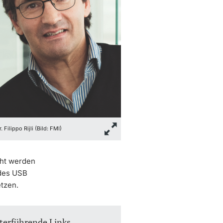
r. Filippo Rijli (Bild: FMI)
cht werden
 des USB
tzen.
terführende Links