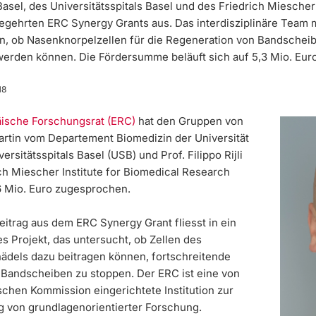
Basel, des Universitätsspitals Basel und des Friedrich Miescher 
egehrten ERC Synergy Grants aus. Das interdisziplinäre Team
n, ob Nasenknorpelzellen für die Regeneration von Bandschei
erden können. Die Fördersumme beläuft sich auf 5,3 Mio. Euro
18
ische Forschungsrat (ERC)
hat den Gruppen von
Martin vom Departement Biomedizin der Universität
ersitätsspitals Basel (USB) und Prof. Filippo Rijli
ch Miescher Institute for Biomedical Research
66 Mio. Euro zugesprochen.
eitrag aus dem ERC Synergy Grant fliesst in ein
 Projekt, das untersucht, ob Zellen des
ädels dazu beitragen können, fortschreitende
Bandscheiben zu stoppen. Der ERC ist eine von
schen Kommission eingerichtete Institution zur
g von grundlagenorientierter Forschung.