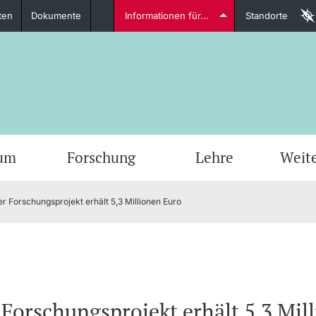
ten
Dokumente
Informationen für...
Standorte
Studierende
weitere Informationen
weit
ium
Forschung
Lehre
Weit
er Forschungsprojekt erhält 5,3 Millionen Euro
Dozierende
weitere Informationen
 Forschungsprojekt erhält 5,3 Mil