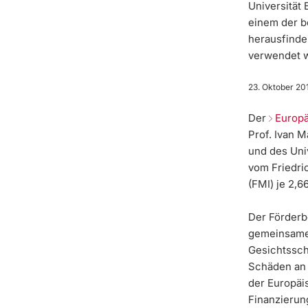
Universität 
einem der b
herausfinde
verwendet w
23. Oktober 20
Der
Europä
Prof. Ivan 
und des Univ
vom Friedri
(FMI) je 2,
Der Förderb
gemeinsames
Gesichtssch
Schäden an 
der Europäi
Finanzierun