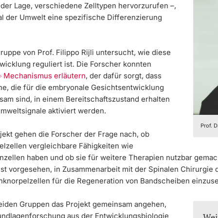
 der Lage, verschiedene Zelltypen hervorzurufen –,
al der Umwelt eine spezifische Differenzierung
ruppe von Prof. Filippo Rijli untersucht, wie diese
icklung reguliert ist. Die Forscher konnten
Mechanismus erläutern
, der dafür sorgt, dass
e, die für die embryonale Gesichtsentwick­lung
sam sind, in einem Bereitschaftszustand erhalten
mweltsignale aktiviert werden.
Prof. D
ojekt gehen die Forscher der Frage nach, ob
lzellen vergleichbare Fähigkeiten wie
enzellen haben und ob sie für weitere Therapien nutzbar gema
ist vorgesehen, in Zusammenarbeit mit der Spinalen Chirurgie
nknorpelzellen für die Regeneration von Bandscheiben einzuse
eiden Gruppen das Projekt gemeinsam angehen,
undlagenforschung aus der Entwicklungsbiologie
Wei