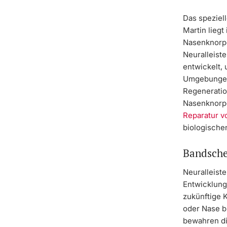
Das speziell
Martin lieg
Nasenknorpe
Neuralleist
entwickelt, 
Umgebungen
Regeneratio
Nasenknorpel
Reparatur v
biologische
Bandsche
Neuralleist
Entwicklung
zukünftige 
oder Nase b
bewahren die