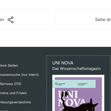
len
Seite d
UNI NOVA
fene Stellen
Das Wissenschaftsmagazin
rsonensuche (nur intern)
-Services (ITS)
rmine und Fristen
rlesungsverzeichnis