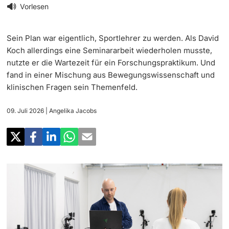
‡ ‡ ‡ ‡
Forschung
Vorlesen
Newsletter
‡ ‡ ‡ ‡ ‡ ‡ ‡ ‡ ‡ ‡ ‡ ‡ ‡ ‡ ‡ ‡
Doktorierende
Sein Plan war eigentlich, Sportlehrer zu werden. Als David
Lehre
Universität in den Medien
Koch allerdings eine Seminararbeit wiederholen musste,
nutzte er die Wartezeit für ein Forschungspraktikum. Und
‡ ‡ ‡ ‡ ‡ ‡ ‡ ‡ ‡ ‡ ‡ ‡ ‡ ‡ ‡ ‡ ‡ ‡ ‡ ‡ ‡ ‡ ‡ ‡
Veranstaltungskalender
fand in einer Mischung aus Bewegungswissenschaft und
Weiterbildung
klinischen Fragen sein Themenfeld.
‡ ‡ ‡ ‡ ‡ ‡ ‡ ‡ ‡ ‡ ‡ ‡
weitere Informationen
‡ ‡ ‡ ‡ ‡ ‡ ‡ ‡ ‡ ‡ ‡ ‡ ‡ ‡ ‡ ‡ ‡ ‡ ‡ ‡ ‡ ‡ ‡ ‡ ‡ ‡ ‡ ‡ ‡ ‡ ‡ ‡ ‡ ‡ ‡ ‡ ‡ ‡ ‡ ‡ ‡
Social Media
09. Juli 2026
| Angelika Jacobs
‡ ‡ ‡ ‡ ‡ ‡ ‡ ‡ ‡ ‡ ‡ ‡ ‡ ‡ ‡ ‡ ‡ ‡ ‡
‡ ‡ ‡ ‡ ‡ ‡ ‡ ‡ ‡ ‡ ‡ ‡
Universität
Fördernde & Alumni
UNI NOVA
‡ ‡ ‡ ‡ ‡ ‡ ‡ ‡
Service für Medien
weitere Informationen
‡ ‡ ‡ ‡ ‡ ‡ ‡ ‡ ‡ ‡ ‡ ‡ ‡ ‡ ‡ ‡ ‡ ‡ ‡ ‡ ‡ ‡ ‡ ‡ ‡ ‡ ‡ ‡ ‡ ‡ ‡ ‡
Podcasts