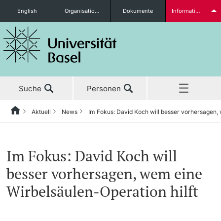
English
Organisationseinheiten
Dokumente
Informationen für...
Studieninteressierte
Suche
Personen
weitere Informationen
Aktuell
News
Im Fokus: David Koch will besser vorhersagen, 
Home
Zurück
‡ ‡ ‡ ‡ ‡ ‡ ‡ ‡ ‡ ‡ ‡ ‡ ‡ ‡ ‡ ‡ ‡ ‡ ‡ ‡ ‡ ‡ ‡ ‡ ‡ ‡ ‡ ‡ ‡ ‡ ‡ ‡ ‡ ‡ ‡ ‡ ‡ ‡ ‡ ‡
Aktuell
News
Studierende
Im Fokus: David Koch will
Aktuell
‡ ‡ ‡ ‡
‡ ‡ ‡ ‡
besser vorhersagen, wem eine
‡ ‡ ‡ ‡ ‡ ‡ ‡ ‡ ‡ ‡ ‡ ‡ ‡ ‡ ‡ ‡
News
Newsletter bestellen
Wirbelsäulen-Operation hilft
Studium
Ehrungen & Preise
weitere Informationen
‡ ‡ ‡ ‡ ‡ ‡ ‡ ‡ ‡ ‡ ‡ ‡ ‡ ‡ ‡ ‡ ‡ ‡ ‡ ‡ ‡ ‡ ‡ ‡ ‡ ‡ ‡ ‡ ‡ ‡ ‡ ‡ ‡ ‡ ‡ ‡ ‡ ‡ ‡ ‡