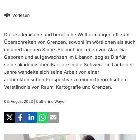
‡ ‡ ‡ ‡
Forschung
Newsletter
Vorlesen
‡ ‡ ‡ ‡ ‡ ‡ ‡ ‡ ‡ ‡ ‡ ‡ ‡ ‡ ‡ ‡
Doktorierende
Lehre
Universität in den Medien
Die akademische und berufliche Welt ermutigen oft zum
‡ ‡ ‡ ‡ ‡ ‡ ‡ ‡ ‡ ‡ ‡ ‡ ‡ ‡ ‡ ‡ ‡ ‡ ‡ ‡ ‡ ‡ ‡ ‡
Überschreiten von Grenzen, sowohl im wörtlichen als auch
Veranstaltungskalender
Weiterbildung
im übertragenen Sinne. So auch im Leben von Alaa Dia:
‡ ‡ ‡ ‡ ‡ ‡ ‡ ‡ ‡ ‡ ‡ ‡
Geboren und aufgewachsen im Libanon, zog es Dia für
weitere Informationen
‡ ‡ ‡ ‡ ‡ ‡ ‡ ‡ ‡ ‡ ‡ ‡ ‡ ‡ ‡ ‡ ‡ ‡ ‡ ‡ ‡ ‡ ‡ ‡ ‡ ‡ ‡ ‡ ‡ ‡ ‡ ‡ ‡ ‡ ‡ ‡ ‡ ‡ ‡ ‡ ‡
seine akademischen Karriere in die Schweiz. Im Laufe der
Social Media
‡ ‡ ‡ ‡ ‡ ‡ ‡ ‡ ‡ ‡ ‡ ‡ ‡ ‡ ‡ ‡ ‡ ‡ ‡
Jahre wandelte sich seine Arbeit von einer
‡ ‡ ‡ ‡ ‡ ‡ ‡ ‡ ‡ ‡ ‡ ‡
architektonischen Perspektive zu einem theoretischen
Universität
Fördernde & Alumni
Verständnis von Raum, Kartografie und Grenzen.
UNI NOVA
‡ ‡ ‡ ‡ ‡ ‡ ‡ ‡
03. August 2023
| Catherine Weyer
Service für Medien
weitere Informationen
‡ ‡ ‡ ‡ ‡ ‡ ‡ ‡ ‡ ‡ ‡ ‡ ‡ ‡ ‡ ‡ ‡ ‡ ‡ ‡ ‡ ‡ ‡ ‡ ‡ ‡ ‡ ‡ ‡ ‡ ‡ ‡
Podcasts