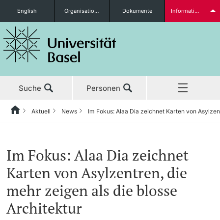
English
Organisationseinheiten
Dokumente
Informationen für...
Studieninteressierte
Suche
Personen
weitere Informationen
Aktuell
News
Im Fokus: Alaa Dia zeichnet Karten von Asylzent
Home
Zurück
‡ ‡ ‡ ‡ ‡ ‡ ‡ ‡ ‡ ‡ ‡ ‡ ‡ ‡ ‡ ‡ ‡ ‡ ‡ ‡ ‡ ‡ ‡ ‡ ‡ ‡ ‡ ‡ ‡ ‡ ‡ ‡ ‡ ‡ ‡ ‡ ‡ ‡ ‡ ‡
Aktuell
News
Studierende
Im Fokus: Alaa Dia zeichnet
Aktuell
‡ ‡ ‡ ‡
‡ ‡ ‡ ‡
Karten von Asylzentren, die
‡ ‡ ‡ ‡ ‡ ‡ ‡ ‡ ‡ ‡ ‡ ‡ ‡ ‡ ‡ ‡
News
Newsletter bestellen
mehr zeigen als die blosse
Studium
Architektur
Ehrungen & Preise
weitere Informationen
‡ ‡ ‡ ‡ ‡ ‡ ‡ ‡ ‡ ‡ ‡ ‡ ‡ ‡ ‡ ‡ ‡ ‡ ‡ ‡ ‡ ‡ ‡ ‡ ‡ ‡ ‡ ‡ ‡ ‡ ‡ ‡ ‡ ‡ ‡ ‡ ‡ ‡ ‡ ‡