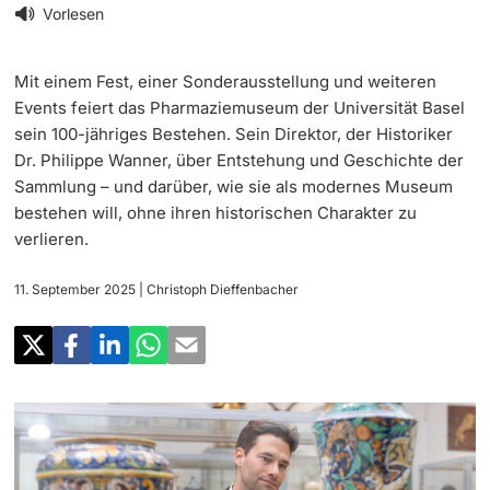
‡ ‡ ‡ ‡
Forschung
Vorlesen
Newsletter
‡ ‡ ‡ ‡ ‡ ‡ ‡ ‡ ‡ ‡ ‡ ‡ ‡ ‡ ‡ ‡
Doktorierende
Mit einem Fest, einer Sonderausstellung und weiteren
Lehre
Universität in den Medien
Events feiert das Pharmaziemuseum der Universität Basel
sein 100-jähriges Bestehen. Sein Direktor, der Historiker
‡ ‡ ‡ ‡ ‡ ‡ ‡ ‡ ‡ ‡ ‡ ‡ ‡ ‡ ‡ ‡ ‡ ‡ ‡ ‡ ‡ ‡ ‡ ‡
Veranstaltungskalender
Dr. Philippe Wanner, über Entstehung und Geschichte der
Weiterbildung
Sammlung – und darüber, wie sie als modernes Museum
‡ ‡ ‡ ‡ ‡ ‡ ‡ ‡ ‡ ‡ ‡ ‡
weitere Informationen
bestehen will, ohne ihren historischen Charakter zu
‡ ‡ ‡ ‡ ‡ ‡ ‡ ‡ ‡ ‡ ‡ ‡ ‡ ‡ ‡ ‡ ‡ ‡ ‡ ‡ ‡ ‡ ‡ ‡ ‡ ‡ ‡ ‡ ‡ ‡ ‡ ‡ ‡ ‡ ‡ ‡ ‡ ‡ ‡ ‡ ‡
Social Media
verlieren.
‡ ‡ ‡ ‡ ‡ ‡ ‡ ‡ ‡ ‡ ‡ ‡ ‡ ‡ ‡ ‡ ‡ ‡ ‡
‡ ‡ ‡ ‡ ‡ ‡ ‡ ‡ ‡ ‡ ‡ ‡
Universität
Fördernde & Alumni
11. September 2025
| Christoph Dieffenbacher
UNI NOVA
‡ ‡ ‡ ‡ ‡ ‡ ‡ ‡
Service für Medien
weitere Informationen
‡ ‡ ‡ ‡ ‡ ‡ ‡ ‡ ‡ ‡ ‡ ‡ ‡ ‡ ‡ ‡ ‡ ‡ ‡ ‡ ‡ ‡ ‡ ‡ ‡ ‡ ‡ ‡ ‡ ‡ ‡ ‡
Podcasts