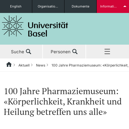
English
Organisationseinheiten
Dokumente
Informationen für...
Studieninteressierte
Suche
Personen
weitere Informationen
Aktuell
News
100 Jahre Pharmaziemuseum: «Körperlichkeit, K
Home
Zurück
‡ ‡ ‡ ‡ ‡ ‡ ‡ ‡ ‡ ‡ ‡ ‡ ‡ ‡ ‡ ‡ ‡ ‡ ‡ ‡ ‡ ‡ ‡ ‡ ‡ ‡ ‡ ‡ ‡ ‡ ‡ ‡ ‡ ‡ ‡ ‡ ‡ ‡ ‡ ‡
Aktuell
News
Studierende
100 Jahre Pharmaziemuseum:
Aktuell
‡ ‡ ‡ ‡
‡ ‡ ‡ ‡
«Körperlichkeit, Krankheit und
‡ ‡ ‡ ‡ ‡ ‡ ‡ ‡ ‡ ‡ ‡ ‡ ‡ ‡ ‡ ‡
News
Newsletter bestellen
Heilung betreffen uns alle»
Studium
Ehrungen & Preise
weitere Informationen
‡ ‡ ‡ ‡ ‡ ‡ ‡ ‡ ‡ ‡ ‡ ‡ ‡ ‡ ‡ ‡ ‡ ‡ ‡ ‡ ‡ ‡ ‡ ‡ ‡ ‡ ‡ ‡ ‡ ‡ ‡ ‡ ‡ ‡ ‡ ‡ ‡ ‡ ‡ ‡