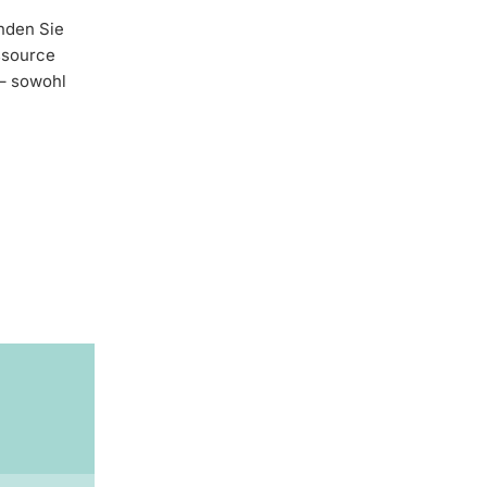
nden Sie
ssource
 – sowohl