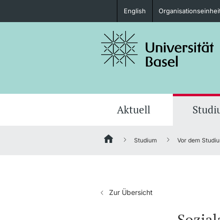
English
Organisationseinhei
Studieninteressierte
weitere Informationen
Aktuell
Stud
Studium
Vor dem Studi
Fördernde & Alumni
Zur Übersicht
weitere Informationen
Sozial