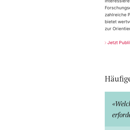
Interessiere
Forschungse
zahlreiche 
bietet wertv
zur Orientie
Jetzt Publ
Häufig
Welch
erford