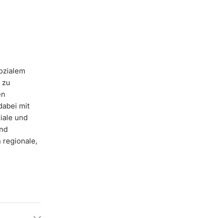
ozialem
 zu
en
dabei mit
iale und
und
 regionale,