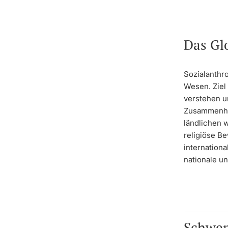
Das Gl
Sozialanthr
Wesen. Ziel
verstehen u
Zusammenhän
ländlichen 
religiöse B
internationa
nationale u
Schwer