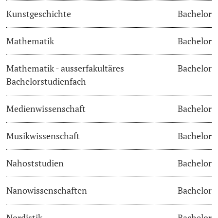
Kunstgeschichte
Bachelor
Langes Studium
Mathematik
Bachelor
Lernen & Lehren
Mathematik - ausserfakultäres
Bachelor
KI in Studium und Lehre
Bachelorstudienfach
Digitales Lernen
Medienwissenschaft
Bachelor
Sprachenzentrum
Musikwissenschaft
Bachelor
Universitätsbibliothek Basel
Nahoststudien
Bachelor
Lernbörse
Nanowissenschaften
Bachelor
Lernräume
Nordistik
Bachelor