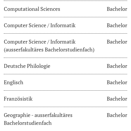
Computational Sciences
Bachelor
Dozierende
Termine & Fristen
Computer Science / Informatik
Bachelor
Dokumente und Verifikation
Computer Science / Informatik
Bachelor
«Start Smart»-Week
weitere Informationen
(ausserfakultäres Bachelorstudienfach)
Mobilität
Deutsche Philologie
Bachelor
Campus Credits
Englisch
Bachelor
Campus Stories
Französistik
Bachelor
Hörerinnen/Hörer
Geographie - ausserfakultäres
Bachelor
Student Life
Bachelorstudienfach
Beratung & Support