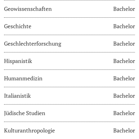
Geowissenschaften
Bachelor
Studienfachberatung
Geschichte
Bachelor
Studienberatung
Geschlechterforschung
Bachelor
Studienfinanzierung
Hispanistik
Bachelor
Berufseinstieg & Laufbahnberatung
Soziales & Gesundheit
Humanmedizin
Bachelor
Militär- & Zivildienst
Italianistik
Bachelor
Inklusive Universität
Jüdische Studien
Bachelor
Koordinationsstelle für Geflüchtete
Kulturanthropologie
Bachelor
Beratungswegweiser