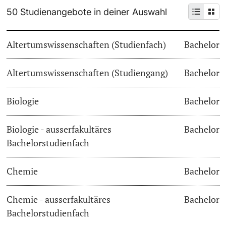
50 Studienangebote in deiner Auswahl
Weiterbildung
Termine & Fristen
Doktorierende
Altertumswissenschaften (Studienfach)
Bachelor
Universität
Informationen, Veranstaltungen & Schnuppern
Altertumswissenschaften (Studiengang)
Studienberatung
Bachelor
weitere Informationen
Studienfachberatung
Biologie
Bachelor
Fünf Gründe, in Basel zu studieren
Biologie - ausserfakultäres
Bachelor
Fördernde & Alumni
Bachelorstudienfach
Im Studium
Chemie
Bachelor
Vorlesungsverzeichnis
Belegen
Chemie - ausserfakultäres
Bachelor
weitere Informationen
Bachelorstudienfach
Rückmelden