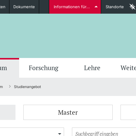
ten
Dokumente
Informationen für...
Standorte
Studierende
weitere Informationen
weit
ium
Forschung
Lehre
Weit
um
Studienangebot
Dozierende
Master
weitere Informationen