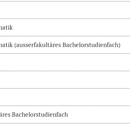
matik
atik (ausserfakultäres Bachelorstudienfach)
täres Bachelorstudienfach