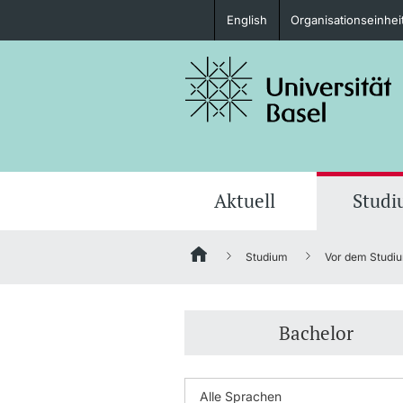
English
Organisationseinhei
Studieninteressierte
weitere Informationen
Aktuell
Stud
Studium
Vor dem Studi
Fördernde & Alumni
Bachelor
weitere Informationen