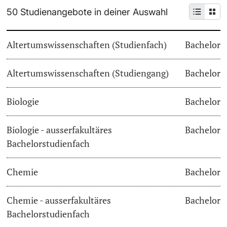
50 Studienangebote in deiner Auswahl
Weiterbildung
Termine & Fristen
Doktorierende
Altertumswissenschaften (Studienfach)
Bachelor
Universität
Informationen, Veranstaltungen & Schnuppern
Altertumswissenschaften (Studiengang)
Studienberatung
Bachelor
weitere Informationen
Studienfachberatung
Biologie
Bachelor
Fünf Gründe, in Basel zu studieren
Biologie - ausserfakultäres
Bachelor
Fördernde & Alumni
Bachelorstudienfach
Im Studium
Chemie
Bachelor
Vorlesungsverzeichnis
Belegen
Chemie - ausserfakultäres
Bachelor
weitere Informationen
Bachelorstudienfach
Rückmelden