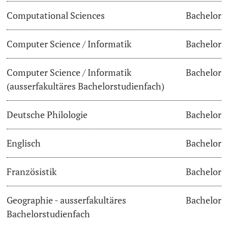
Computational Sciences
Bachelor
Dozierende
Termine & Fristen
Computer Science / Informatik
Bachelor
Dokumente und Verifikation
Computer Science / Informatik
Bachelor
«Start Smart»-Week
weitere Informationen
(ausserfakultäres Bachelorstudienfach)
Mobilität
Deutsche Philologie
Bachelor
Campus Credits
Englisch
Bachelor
Campus Stories
Französistik
Bachelor
Hörerinnen/Hörer
Geographie - ausserfakultäres
Bachelor
Student Life
Bachelorstudienfach
Beratung & Support