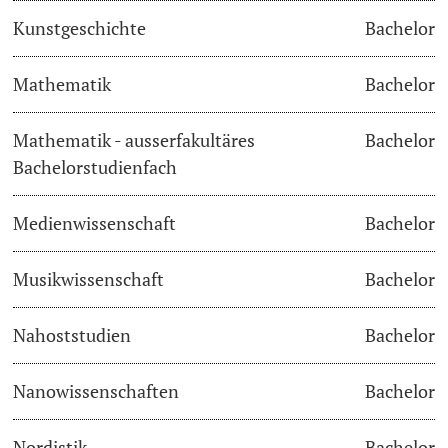
Kunstgeschichte
Bachelor
Langes Studium
Mathematik
Bachelor
Lernen & Lehren
Mathematik - ausserfakultäres
Bachelor
KI in Studium und Lehre
Bachelorstudienfach
Digitales Lernen
Medienwissenschaft
Bachelor
Sprachenzentrum
Musikwissenschaft
Bachelor
Universitätsbibliothek Basel
Nahoststudien
Bachelor
Lernbörse
Nanowissenschaften
Bachelor
Lernräume
Nordistik
Bachelor