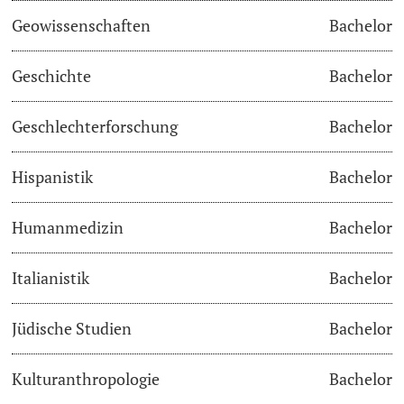
Geowissenschaften
Bachelor
Studienfachberatung
Geschichte
Bachelor
Studienberatung
Geschlechterforschung
Bachelor
Studienfinanzierung
Hispanistik
Bachelor
Berufseinstieg & Laufbahnberatung
Soziales & Gesundheit
Humanmedizin
Bachelor
Militär- & Zivildienst
Italianistik
Bachelor
Inklusive Universität
Jüdische Studien
Bachelor
Koordinationsstelle für Geflüchtete
Kulturanthropologie
Bachelor
Beratungswegweiser