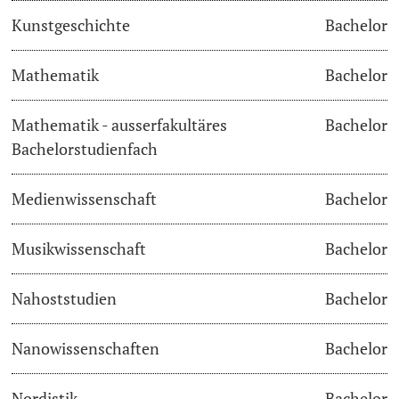
Kunstgeschichte
Bachelor
Langes Studium
Mathematik
Bachelor
Lernen & Lehren
Mathematik - ausserfakultäres
Bachelor
KI in Studium und Lehre
Bachelorstudienfach
Digitales Lernen
Medienwissenschaft
Bachelor
Sprachenzentrum
Musikwissenschaft
Bachelor
Universitätsbibliothek Basel
Nahoststudien
Bachelor
Lernbörse
Nanowissenschaften
Bachelor
Lernräume
Nordistik
Bachelor