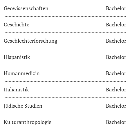
Geowissenschaften
Bachelor
Studienfachberatung
Geschichte
Bachelor
Studienberatung
Geschlechterforschung
Bachelor
Studienfinanzierung
Hispanistik
Bachelor
Berufseinstieg & Laufbahnberatung
Soziales & Gesundheit
Humanmedizin
Bachelor
Militär- & Zivildienst
Italianistik
Bachelor
Inklusive Universität
Jüdische Studien
Bachelor
Koordinationsstelle für Geflüchtete
Kulturanthropologie
Bachelor
Beratungswegweiser