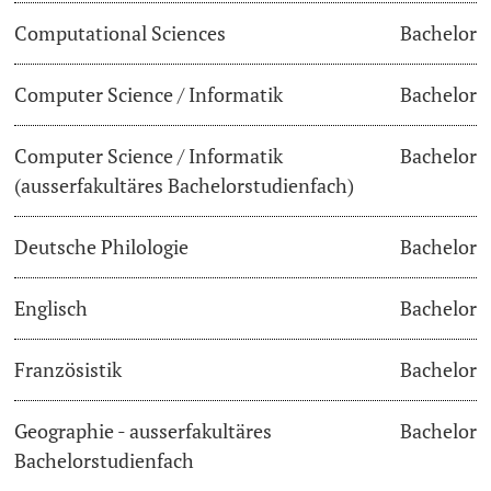
Computational Sciences
Bachelor
Dozierende
Termine & Fristen
Computer Science / Informatik
Bachelor
Dokumente und Verifikation
Computer Science / Informatik
Bachelor
«Start Smart»-Week
weitere Informationen
(ausserfakultäres Bachelorstudienfach)
Mobilität
Deutsche Philologie
Bachelor
Campus Credits
Englisch
Bachelor
Campus Stories
Französistik
Bachelor
Hörerinnen/Hörer
Geographie - ausserfakultäres
Bachelor
Student Life
Bachelorstudienfach
Beratung & Support