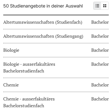
50 Studienangebote in deiner Auswahl
Weiterbildung
Termine & Fristen
Doktorierende
Altertumswissenschaften (Studienfach)
Bachelor
Universität
Informationen, Veranstaltungen & Schnuppern
Altertumswissenschaften (Studiengang)
Studienberatung
Bachelor
weitere Informationen
Studienfachberatung
Biologie
Bachelor
Fünf Gründe, in Basel zu studieren
Biologie - ausserfakultäres
Bachelor
Fördernde & Alumni
Bachelorstudienfach
Im Studium
Chemie
Bachelor
Vorlesungsverzeichnis
Belegen
Chemie - ausserfakultäres
Bachelor
weitere Informationen
Bachelorstudienfach
Rückmelden