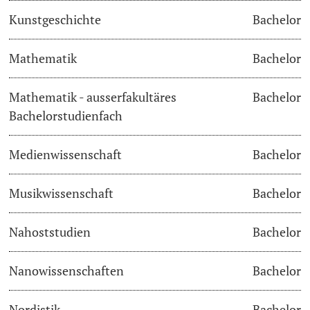
Kunstgeschichte
Bachelor
Langes Studium
Mathematik
Bachelor
Lernen & Lehren
Mathematik - ausserfakultäres
Bachelor
KI in Studium und Lehre
Bachelorstudienfach
Digitales Lernen
Medienwissenschaft
Bachelor
Sprachenzentrum
Musikwissenschaft
Bachelor
Universitätsbibliothek Basel
Nahoststudien
Bachelor
Lernbörse
Nanowissenschaften
Bachelor
Lernräume
Nordistik
Bachelor