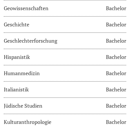
Geowissenschaften
Bachelor
Studienfachberatung
Geschichte
Bachelor
Studienberatung
Geschlechterforschung
Bachelor
Studienfinanzierung
Hispanistik
Bachelor
Berufseinstieg & Laufbahnberatung
Soziales & Gesundheit
Humanmedizin
Bachelor
Militär- & Zivildienst
Italianistik
Bachelor
Inklusive Universität
Jüdische Studien
Bachelor
Koordinationsstelle für Geflüchtete
Kulturanthropologie
Bachelor
Beratungswegweiser