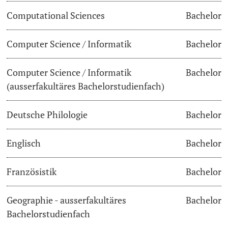
Computational Sciences
Bachelor
Dozierende
Termine & Fristen
Computer Science / Informatik
Bachelor
Dokumente und Verifikation
Computer Science / Informatik
Bachelor
«Start Smart»-Week
weitere Informationen
(ausserfakultäres Bachelorstudienfach)
Mobilität
Deutsche Philologie
Bachelor
Campus Credits
Englisch
Bachelor
Campus Stories
Französistik
Bachelor
Hörerinnen/Hörer
Geographie - ausserfakultäres
Bachelor
Student Life
Bachelorstudienfach
Beratung & Support