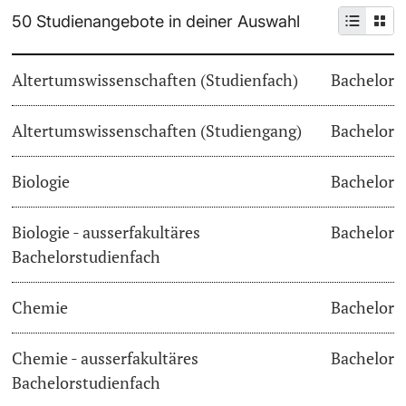
50 Studienangebote in deiner Auswahl
Weiterbildung
Termine & Fristen
Doktorierende
Altertumswissenschaften (Studienfach)
Bachelor
Universität
Informationen, Veranstaltungen & Schnuppern
Altertumswissenschaften (Studiengang)
Studienberatung
Bachelor
weitere Informationen
Studienfachberatung
Biologie
Bachelor
Fünf Gründe, in Basel zu studieren
Biologie - ausserfakultäres
Bachelor
Fördernde & Alumni
Bachelorstudienfach
Im Studium
Chemie
Bachelor
Vorlesungsverzeichnis
Belegen
Chemie - ausserfakultäres
Bachelor
weitere Informationen
Bachelorstudienfach
Rückmelden