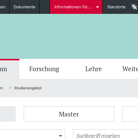
ten
Dokumente
Informationen für...
Standorte
Studierende
weitere Informationen
weit
ium
Forschung
Lehre
Weit
um
Studienangebot
Dozierende
Master
weitere Informationen