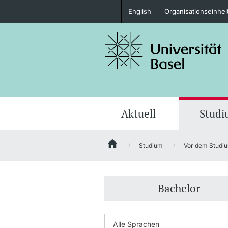
English
Organisationseinhei
Studieninteressierte
weitere Informationen
Aktuell
Stud
Studium
Vor dem Studi
Fördernde & Alumni
Bachelor
weitere Informationen