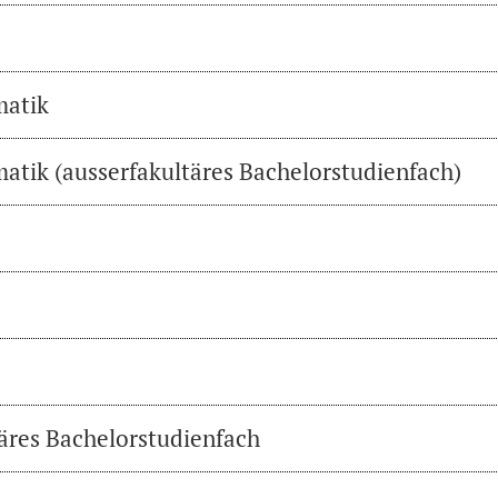
matik
atik (ausserfakultäres Bachelorstudienfach)
täres Bachelorstudienfach