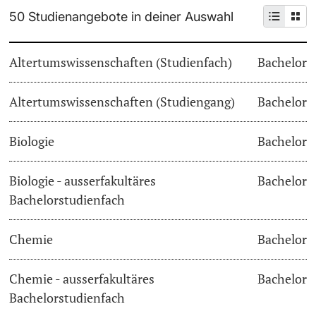
50 Studienangebote in deiner Auswahl
Weiterbildung
Termine & Fristen
Doktorierende
Altertumswissenschaften (Studienfach)
Bachelor
Universität
Informationen, Veranstaltungen & Schnuppern
Altertumswissenschaften (Studiengang)
Studienberatung
Bachelor
weitere Informationen
Studienfachberatung
Biologie
Bachelor
Fünf Gründe, in Basel zu studieren
Biologie - ausserfakultäres
Bachelor
Fördernde & Alumni
Bachelorstudienfach
Im Studium
Chemie
Bachelor
Vorlesungsverzeichnis
Belegen
Chemie - ausserfakultäres
Bachelor
weitere Informationen
Bachelorstudienfach
Rückmelden