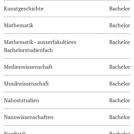
Kunstgeschichte
Bachelor
Langes Studium
Mathematik
Bachelor
Lernen & Lehren
Mathematik - ausserfakultäres
Bachelor
KI in Studium und Lehre
Bachelorstudienfach
Digitales Lernen
Medienwissenschaft
Bachelor
Sprachenzentrum
Musikwissenschaft
Bachelor
Universitätsbibliothek Basel
Nahoststudien
Bachelor
Lernbörse
Nanowissenschaften
Bachelor
Lernräume
Nordistik
Bachelor