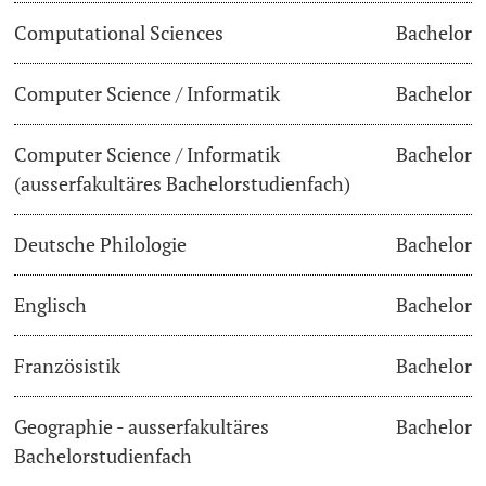
Computational Sciences
Bachelor
Dozierende
Termine & Fristen
Computer Science / Informatik
Bachelor
Dokumente und Verifikation
Computer Science / Informatik
Bachelor
«Start Smart»-Week
weitere Informationen
(ausserfakultäres Bachelorstudienfach)
Mobilität
Deutsche Philologie
Bachelor
Campus Credits
Englisch
Bachelor
Campus Stories
Französistik
Bachelor
Hörerinnen/Hörer
Geographie - ausserfakultäres
Bachelor
Student Life
Bachelorstudienfach
Beratung & Support