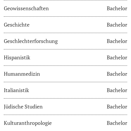
Geowissenschaften
Bachelor
Studienfachberatung
Geschichte
Bachelor
Studienberatung
Geschlechterforschung
Bachelor
Studienfinanzierung
Hispanistik
Bachelor
Berufseinstieg & Laufbahnberatung
Soziales & Gesundheit
Humanmedizin
Bachelor
Militär- & Zivildienst
Italianistik
Bachelor
Inklusive Universität
Jüdische Studien
Bachelor
Koordinationsstelle für Geflüchtete
Kulturanthropologie
Bachelor
Beratungswegweiser