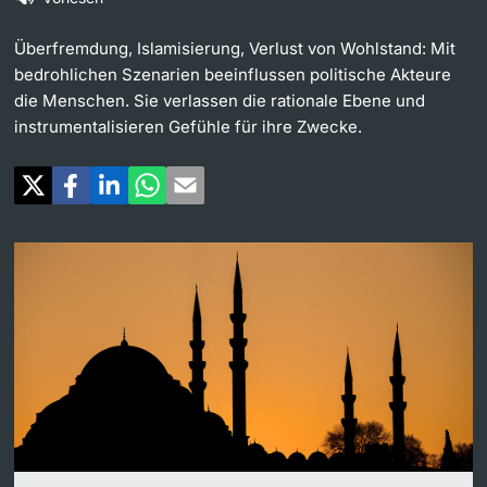
Weiterbildung
Universität in den Medien
Überfremdung, Islamisierung, Verlust von Wohlstand: Mit
Doktorierende
bedrohlichen Szenarien beeinflussen politische Akteure
Universität
Veranstaltungskalender
die Menschen. Sie verlassen die rationale Ebene und
instrumentalisieren Gefühle für ihre Zwecke.
Social Media
weitere Informationen
UNI NOVA
Service für Medien
Fördernde & Alumni
Podcasts
Ukraine
weitere Informationen