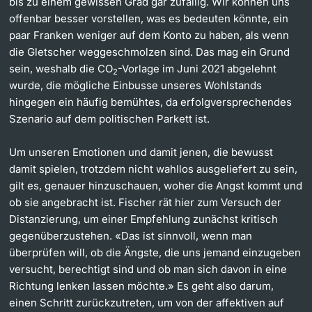
bis zu einem gewissen Grad gar zufällig. Wir können uns
offenbar besser vorstellen, was es bedeuten könnte, ein
paar Franken weniger auf dem Konto zu haben, als wenn
die Gletscher weggeschmolzen sind. Das mag ein Grund
sein, weshalb die CO
-Vorlage im Juni 2021 abgelehnt
2
wurde, die mögliche Einbusse unseres Wohlstands
hingegen ein häufig bemühtes, da erfolgversprechendes
Szenario auf dem politischen Parkett ist.
Um unseren Emotionen und damit jenen, die bewusst
damit spielen, trotzdem nicht wahllos ausgeliefert zu sein,
gilt es, genauer hinzuschauen, woher die Angst kommt und
ob sie angebracht ist. Fischer rät hier zum Versuch der
Distanzierung, um einer Empfehlung zunächst kritisch
gegenüberzustehen. «Das ist sinnvoll, wenn man
überprüfen will, ob die Ängste, die uns jemand einzugeben
versucht, berechtigt sind und ob man sich davon in eine
Richtung lenken lassen möchte.» Es geht also darum,
einen Schritt zurückzutreten, um von der affektiven auf