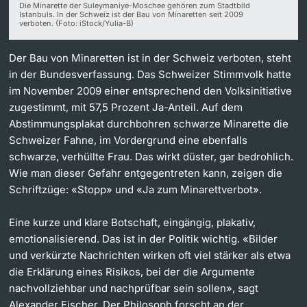
Die Minarette der Suleymaniye-Moschee gehören zum Stadtbild
Istanbuls. In der Schweiz ist der Bau von Minaretten seit 2009
Dozierende
verboten. (Foto: iStock/Yulia-B)
Der Bau von Minaretten ist in der Schweiz verboten, steht
in der Bundesverfassung. Das Schweizer Stimmvolk hatte
im November 2009 einer entsprechend den Volksinitiative
zugestimmt, mit 57,5 Prozent Ja-Anteil. Auf dem
weitere Informationen
Abstimmungsplakat durchbohren schwarze Minarette die
Schweizer Fahne, im Vordergrund eine ebenfalls
schwarze, verhüllte Frau. Das wirkt düster, gar bedrohlich.
Wie man dieser Gefahr entgegentreten kann, zeigen die
Schriftzüge: «Stopp» und «Ja zum Minarettverbot».
Eine kurze und klare Botschaft, eingängig, plakativ,
emotionalisierend. Das ist in der Politik wichtig. «Bilder
und verkürzte Nachrichten wirken oft viel stärker als etwa
die Erklärung eines Risikos, bei der die Argumente
nachvollziehbar und nachprüfbar sein sollen», sagt
Alexander Fischer. Der Philosoph forscht an der