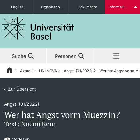
English
Organisationseinheiten
Dokumente
Informationen für...
Studieninteressierte
Suche
Personen
weitere Informationen
Aktuell
UNI NOVA
Angst. (01/2022)
Wer hat Angst vorm M
Home
Zurück
Aktuell
Zur Übersicht
Aktuell
UNI NOVA
Studierende
Angst. (01/2022)
Studium
News
UNI NOVA – Alle Ausgaben
Wer hat Angst vorm Muezzin?
Forschung
Ehrungen & Preise
UNI NOVA bestellen
Text: Noëmi Kern
weitere Informationen
Lehre
Newsletter
Mediadaten
Vorlesen