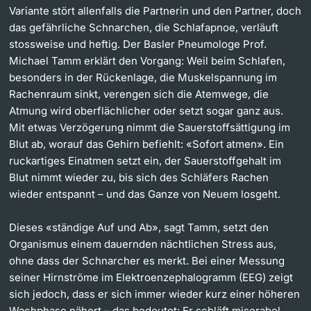
Variante stört allenfalls die Partnerin und den Partner, doch
das gefährliche Schnarchen, die Schlafapnoe, verläuft
stossweise und heftig. Der Basler Pneumologe Prof.
Michael Tamm erklärt den Vorgang: Weil beim Schlafen,
besonders in der Rückenlage, die Muskelspannung im
Rachenraum sinkt, verengen sich die Atemwege, die
Atmung wird oberflächlicher oder setzt sogar ganz aus.
Mit etwas Verzögerung nimmt die Sauerstoffsättigung im
Blut ab, worauf das Gehirn befiehlt: «Sofort atmen». Ein
ruckartiges Einatmen setzt ein, der Sauerstoffgehalt im
Blut nimmt wieder zu, bis sich des Schläfers Rachen
wieder entspannt – und das Ganze von Neuem losgeht.
Dieses «ständige Auf und Ab», sagt Tamm, setzt den
Organismus einem dauernden nächtlichen Stress aus,
ohne dass der Schnarcher es merkt. Bei einer Messung
seiner Hirnströme im Elektroenzephalogramm (EEG) zeigt
sich jedoch, dass er sich immer wieder kurz einer höheren
Wachphase nähert – das bedeutet: Er schläft miserabel.