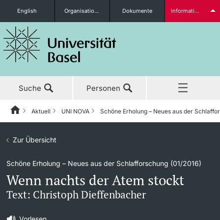
English
Organisationseinheiten
Dokumente
Informationen für...
Studieninteressierte
Suche
Personen
weitere Informationen
Aktuell
UNI NOVA
Schöne Erholung – Neues aus der Schlaffo
Home
Zurück
Aktuell
Zur Übersicht
Aktuell
UNI NOVA
Studierende
Schöne Erholung – Neues aus der Schlafforschung (01/2016)
Studium
News
UNI NOVA – Alle Ausgaben
Wenn nachts der Atem stockt
Forschung
Ehrungen & Preise
UNI NOVA bestellen
Text: Christoph Dieffenbacher
weitere Informationen
Lehre
Newsletter
Mediadaten
Vorlesen