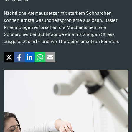
Weiterbildung
Universität in den Medien
Nächtliche Atemaussetzer mit starkem Schnarchen
Doktorierende
können ernste Gesundheitsprobleme auslösen. Basler
Universität
Veranstaltungskalender
Pneumologen erforschen die Mechanismen, wie
Schnarcher bei Schlafapnoe einem ständigen Stress
ausgesetzt sind – und wo Therapien ansetzen könnten.
Social Media
weitere Informationen
UNI NOVA
Service für Medien
Fördernde & Alumni
Podcasts
Ukraine
weitere Informationen