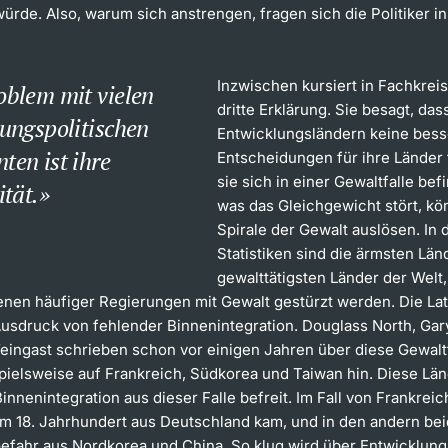
würde. Also, warum sich anstrengen, fragen sich die Politiker i
Inzwischen kursiert in Fachkrei
oblem mit vielen
dritte Erklärung. Sie besagt, dass
ungspolitischen
Entwicklungsländern keine bes
en ist ihre
Entscheidungen für ihre Länder t
sie sich in einer Gewaltfalle befi
ität.
was das Gleichgewicht stört, kö
Spirale der Gewalt auslösen. In d
Statistiken sind die ärmsten Län
gewalttätigsten Länder der Welt,
denen häufiger Regierungen mit Gewalt gestürzt werden. Die La
Ausdruck von fehlender Binnenintegration. Douglass North, Gar
eingast schrieben schon vor einigen Jahren über diese Gewalt
pielsweise auf Frankreich, Südkorea und Taiwan hin. Diese Län
innenintegration aus dieser Falle befreit. Im Fall von Frankreic
 im 18. Jahrhundert aus Deutschland kam, und in den andern bei
Gefahr aus Nordkorea und China. So klug wird über Entwicklung 