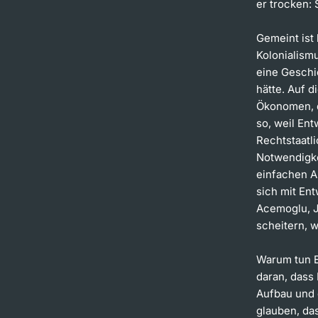
er trocken:
Gemeint ist 
Kolonialism
eine Geschi
hätte. Auf d
Ökonomen, d
so, weil En
Rechtstaatli
Notwendigke
einfachen A
sich mit En
Acemoglu, J
scheitern, w
Warum tun E
daran, dass
Aufbau und d
glauben, da