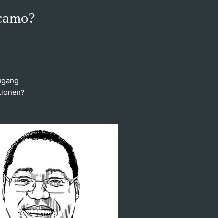
acamo?
zugang
tionen?