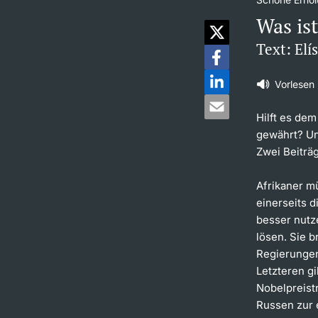
Was is
Text: El
Vorlesen
Hilft es de
gewährt? Un
Zwei Beiträ
Afrikaner m
einerseits 
besser nutz
lösen. Sie b
Regierungen
Letzteren g
Nobelpreist
Russen zur 