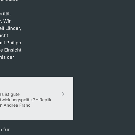
rität.
r. Wir
il Länder,
icht
it Philipp
e Einsicht
nis der
s ist gute
twicklungspolitik? – Replik
n Andrea Franc
n für