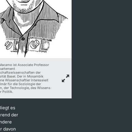
 Macamo ist Associate Professor
partement
schaftswissenschaften der
sität Basel. Der in Mosambik
ne Wissenschaftler interessiert
imär für die Soziologie der
on, der Technologie, des Wissens
 Politik.
liegt es
hrend der
Andere
er davon