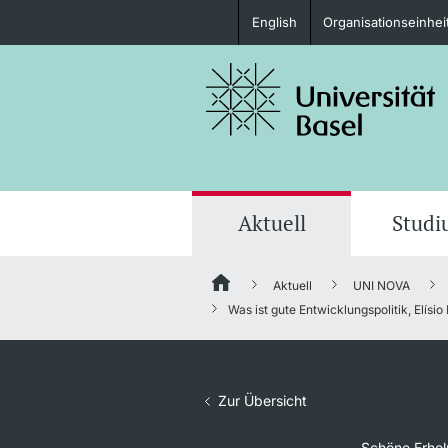
English
Organisationseinhei
Studieninteressierte
weitere Informationen
Aktuell
Stud
Aktuell
UNI NOVA
Fördernde & Alumni
Was ist gute Entwicklungspolitik, Elís
Zur Übersicht
weitere Informationen
Schöne Erhol