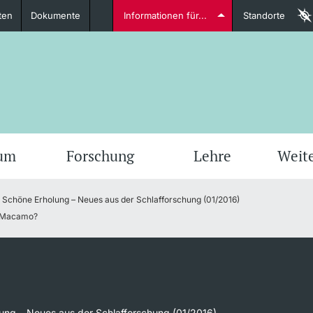
ten
Dokumente
Informationen für...
Standorte
Studierende
weitere Informationen
weit
ium
Forschung
Lehre
Weit
Schöne Erholung – Neues aus der Schlafforschung (01/2016)
Dozierende
io Macamo?
weitere Informationen
ung – Neues aus der Schlafforschung (01/2016)