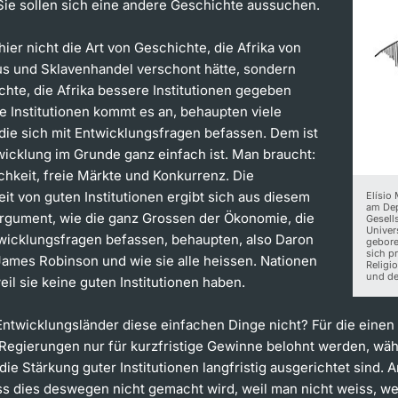
 Sie sollen sich eine andere Geschichte aussuchen.
hier nicht die Art von Geschichte, die Afrika von
us und Sklavenhandel verschont hätte, sondern
chte, die Afrika bessere Institutionen gegeben
ie Institutionen kommt es an, behaupten viele
ie sich mit Entwicklungsfragen befassen. Dem ist
twicklung im Grunde ganz einfach ist. Man braucht:
chkeit, freie Märkte und Konkurrenz. Die
it von guten Institutionen ergibt sich aus diesem
Elísio
am De
rgument, wie die ganz Grossen der Ökonomie, die
Gesell
Univer
twicklungsfragen befassen, behaupten, also Daron
gebore
sich pr
ames Robinson und wie sie alle heissen. Nationen
Religi
und der
eil sie keine guten Institutionen haben.
ntwicklungsländer diese einfachen Dinge nicht? Für die einen 
 Regierungen nur für kurzfristige Gewinne belohnt werden, wä
ie Stärkung guter Institutionen langfristig ausgerichtet sind. 
ss dies deswegen nicht gemacht wird, weil man nicht weiss, w