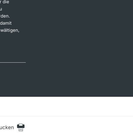
r die
u
rden.
 damit
wältigen,
rucken