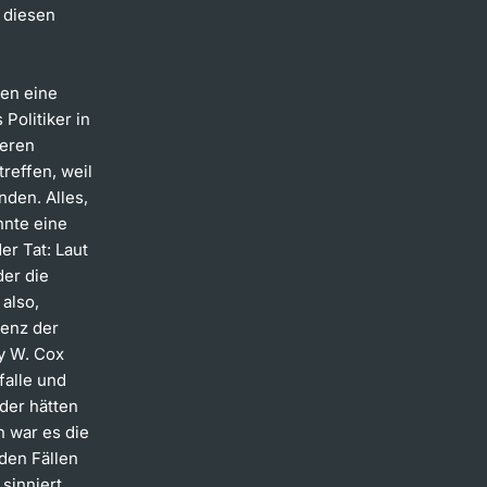
n diesen
sen eine
 Politiker in
seren
reffen, weil
nden. Alles,
nnte eine
er Tat: Laut
der die
 also,
tenz der
y W. Cox
falle und
der hätten
h war es die
den Fällen
sinniert.