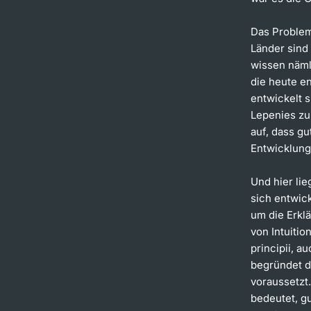
Das Problem 
Länder sind 
wissen nämli
die heute en
entwickelt s
Lepenies zu 
auf, dass gu
Entwicklung
Und hier li
sich entwick
um die Erkl
von Intuitio
principii, a
begründet d
voraussetzt.
bedeutet, gu