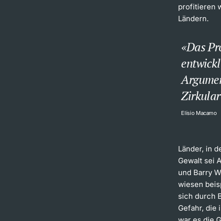
profitieren 
Ländern.
Das Pr
entwickl
Argument
Zirkular
Elísio Macamo
Länder, in 
Gewalt sei 
und Barry W
wiesen beis
sich durch B
Gefahr, die
war es die 