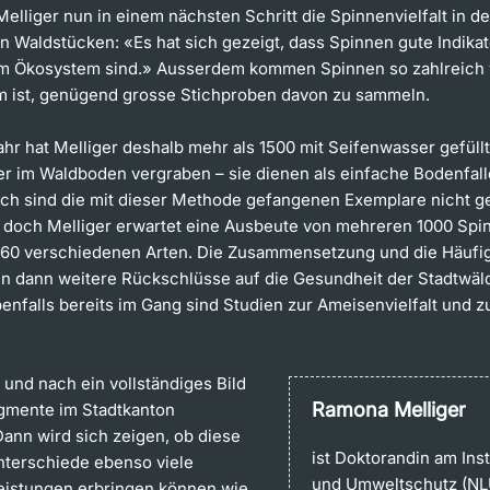
elliger nun in einem nächsten Schritt die Spinnenvielfalt in d
n Waldstücken: «Es hat sich gezeigt, dass Spinnen gute Indikat
m Ökosystem sind.» Ausserdem kommen Spinnen so zahlreich v
m ist, genügend grosse Stichproben davon zu sammeln.
ahr hat Melliger deshalb mehr als 1500 mit Seifenwasser gefüll
er im Waldboden vergraben – sie dienen als einfache Bodenfall
ch sind die mit dieser Methode gefangenen Exemplare nicht g
rt, doch Melliger erwartet eine Ausbeute von mehreren 1000 Spi
60 verschiedenen Arten. Die Zusammensetzung und die Häufig
n dann weitere Rückschlüsse auf die Gesundheit der Stadtwäl
benfalls bereits im Gang sind Studien zur Ameisenvielfalt und 
 und nach ein vollständiges Bild
Ramona Melliger
gmente im Stadtkanton
Dann wird sich zeigen, ob diese
ist Doktorandin am Inst
Unterschiede ebenso viele
und Umweltschutz (NLU)
istungen erbringen können wie