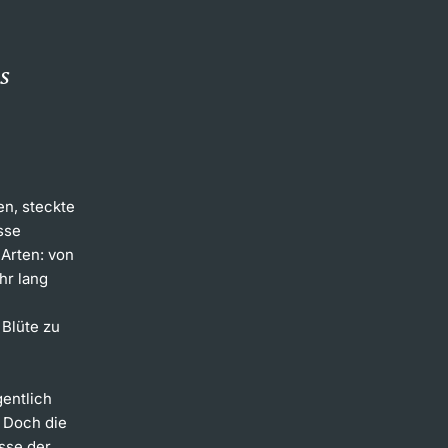
h
s
n, steckte
sse
 Arten: von
hr lang
 Blüte zu
entlich
. Doch die
sse der