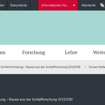
ten
Dokumente
Informationen für...
Standorte
Studierende
weitere Informationen
weit
ium
Forschung
Lehre
Weit
Schöne Erholung – Neues aus der Schlafforschung (01/2016)
Grüne Vielf
Dozierende
weitere Informationen
ung – Neues aus der Schlafforschung (01/2016)