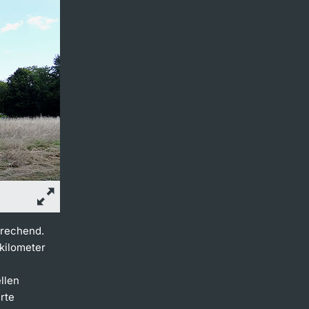
prechend.
tkilometer
llen
rte