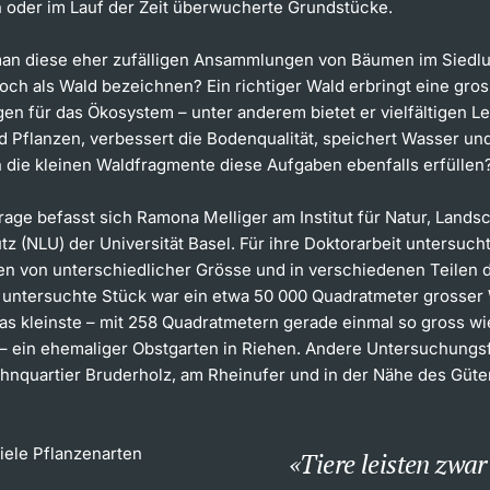
 oder im Lauf der Zeit überwucherte Grundstücke.
an diese eher zufälligen Ansammlungen von Bäumen im Siedl
och als Wald bezeichnen? Ein richtiger Wald erbringt eine gro
gen für das Ökosystem – unter anderem bietet er vielfältigen 
d Pflanzen, verbessert die Bodenqualität, speichert Wasser und
n die kleinen Waldfragmente diese Aufgaben ebenfalls erfüllen
rage befasst sich Ramona Melliger am Institut für Natur, Lands
 (NLU) der Universität Basel. Für ihre Doktorarbeit untersucht
en von unterschiedlicher Grösse und in verschiedenen Teilen d
 untersuchte Stück war ein etwa 50 000 Quadratmeter grosser 
das kleinste – mit 258 Quadratmetern gerade einmal so gross wi
 – ein ehemaliger Obstgarten in Riehen. Andere Untersuchungs
hnquartier Bruderholz, am Rheinufer und in der Nähe des Güt
iele Pflanzenarten
Tiere leisten zwa