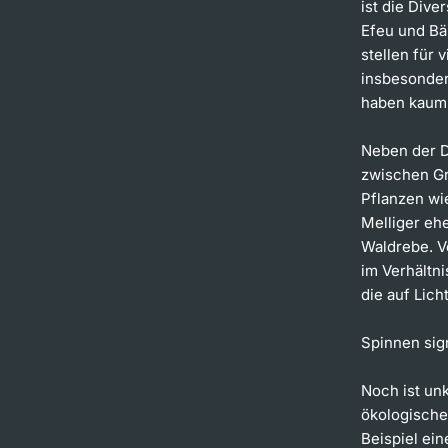
ist die Dive
Efeu und Bä
stellen für
insbesonder
haben kaum 
Neben der D
zwischen Gr
Pflanzen wi
Melliger eh
Waldrebe. V
im Verhältn
die auf Lic
Spinnen sig
Noch ist un
ökologische
Beispiel ein