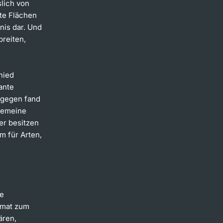
slich von
ute Flächen
nis dar. Und
reiten,
hied
ante
agegen fand
Gemeine
er besitzen
m für Arten,
ie
rmat zum
ären,