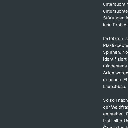
untersucht M
untersuchte
Störungen i
kein Proble
Im letzten J
Plastikbech
Spinnen. No
identifizie
mindestens 
Arten werde
erlauben. E
Laubabbau.
So soll nach
der Waldfra
entstehen. 
trotz aller 
Ökosystemle