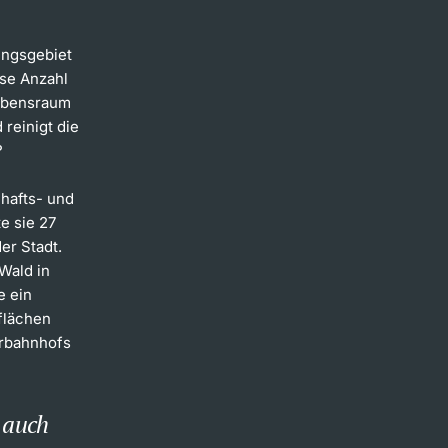
ungsgebiet
sse Anzahl
Lebensraum
 reinigt die
?
chafts- und
e sie 27
er Stadt.
Wald in
e ein
flächen
erbahnhofs
r auch