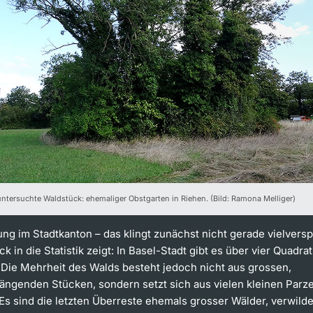
untersuchte Waldstück: ehemaliger Obstgarten in Riehen. (Bild: Ramona Melliger)
ng im Stadtkanton – das klingt zunächst nicht gerade vielvers
ck in die Statistik zeigt: In Basel-Stadt gibt es über vier Quadra
 Die Mehrheit des Walds besteht jedoch nicht aus grossen,
genden Stücken, sondern setzt sich aus vielen kleinen Parze
s sind die letzten Überreste ehemals grosser Wälder, verwilde