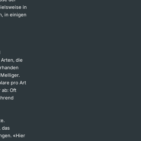
ielsweise in
, in einigen
l
Arten, die
orhanden
Melliger.
lare pro Art
 ab: Oft
ährend
te.
, das
ngen. «Hier