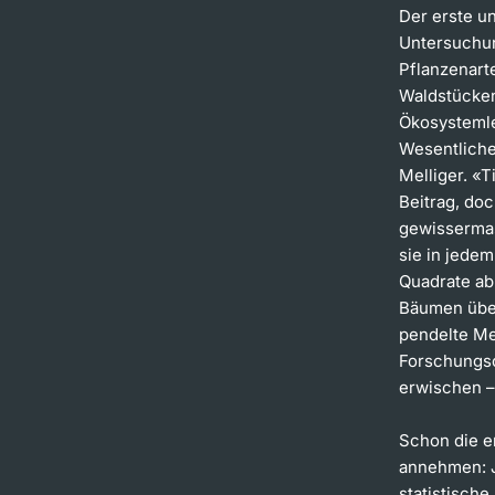
Der erste un
Untersuchun
Pflanzenart
Waldstücken
Ökosystemle
Wesentlichen
Melliger. «T
Beitrag, doc
gewissermas
sie in jedem
Quadrate ab
Bäumen über
pendelte Me
Forschungso
erwischen –
Schon die e
annehmen: J
statistisch