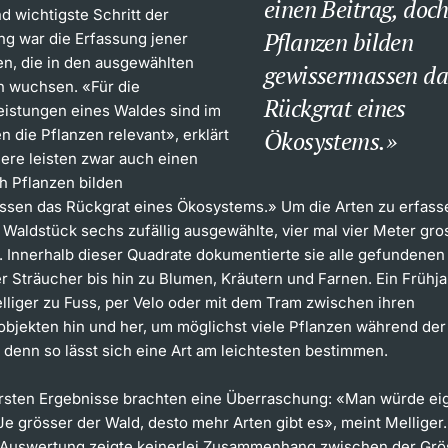
einen Beitrag, doc
d wichtigste Schritt der
Pflanzen bilden
g war die Erfassung jener
en, die in den ausgewählten
gewissermassen da
 wuchsen. «Für die
Rückgrat eines
istungen eines Waldes sind im
 die Pflanzen relevant», erklärt
Ökosystems.
iere leisten zwar auch einen
h Pflanzen bilden
sen das Rückgrat eines Ökosystems.» Um die Arten zu erfasse
 Waldstück sechs zufällig ausgewählte, vier mal vier Meter gro
. Innerhalb dieser Quadrate dokumentierte sie alle gefundenen
 Sträucher bis hin zu Blumen, Kräutern und Farnen. Ein Frühja
lliger zu Fuss, per Velo oder mit dem Tram zwischen ihren
bjekten hin und her, um möglichst viele Pflanzen während der
 denn so lässt sich eine Art am leichtesten bestimmen.
rsten Ergebnisse brachten eine Überraschung: «Man würde eig
e grösser der Wald, desto mehr Arten gibt es», meint Melliger
e Auswertung zeigte keinerlei Zusammenhang zwischen der Grö