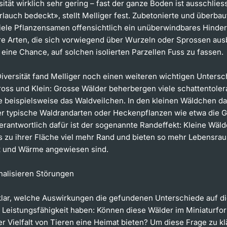
rsität wirklich sehr gering – fast der ganze Boden ist ausschlies
rlauch bedeckt», stellt Melliger fest. Zubetonierte und überba
 viele Pflanzensamen offensichtlich ein unüberwindbares Hinder
e Arten, die sich vorwiegend über Wurzeln oder Sprossen ausb
eine Chance, auf solchen isolierten Parzellen Fuss zu fassen.
iversität fand Melliger noch einen weiteren wichtigen Untersc
oss und Klein: Grosse Wälder beherbergen viele schattentoler
e beispielsweise das Waldveilchen. In den kleinen Wäldchen d
er typische Waldrandarten oder Heckenpflanzen wie etwa die 
erantwortlich dafür ist der sogenannte Randeffekt: Kleine Wäld
is zu ihrer Fläche viel mehr Rand und bieten so mehr Lebensrau
ht und Wärme angewiesen sind.
nalisieren Störungen
klar, welche Auswirkungen die gefundenen Unterschiede auf d
 Leistungsfähigkeit haben: Können diese Wälder im Miniaturfo
er Vielfalt von Tieren eine Heimat bieten? Um diese Frage zu kl