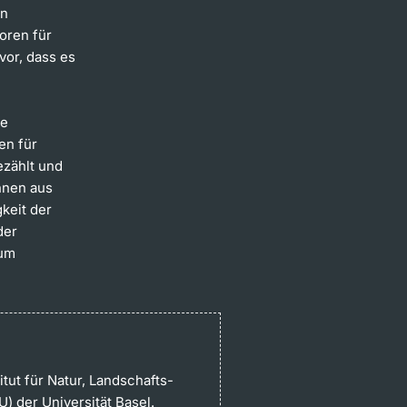
en
oren für
or, dass es
te
en für
ezählt und
nnen aus
keit der
der
zum
itut für Natur, Landschafts-
 der Universität Basel.