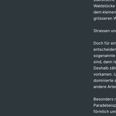
Waldstücke 
dem kleinen
grösseren W
Strassen un
Doch für ein
entscheiden
sogenannte 
sind, dann i
Deshalb zähl
vorkamen. U
dominierte 
andere Arten
Besonders n
Paradebeisp
förmlich um