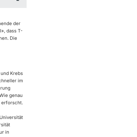
hende der
l», dass T-
nen. Die
 und Krebs
hneller im
hrung
 Wie genau
 erforscht.
niversität
sität
ur in