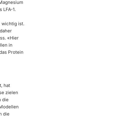
 Magnesium
s LFA-1.
wichtig ist.
 daher
ess. «Hier
len in
das Protein
, hat
se zielen
 die
 Modellen
n die