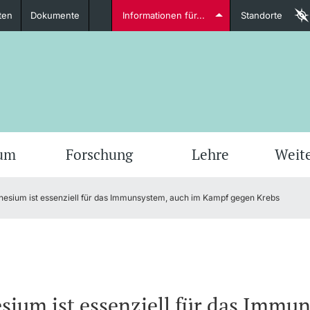
ten
Dokumente
Informationen für...
Standorte
Studierende
weitere Informationen
weit
ium
Forschung
Lehre
Weit
esium ist essenziell für das Immunsystem, auch im Kampf gegen Krebs
Dozierende
weitere Informationen
ium ist essenziell für das Immu