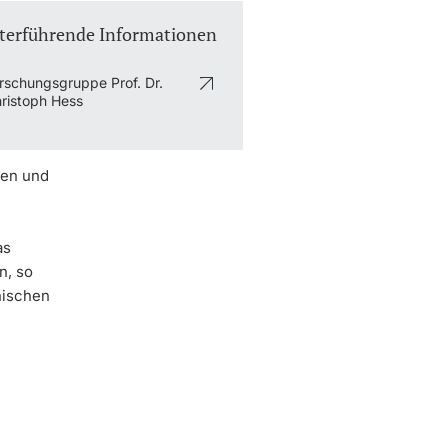
terführende Informationen
rschungsgruppe Prof. Dr.
ristoph Hess
nen und
as
n, so
nischen