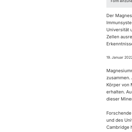
Form einzunehm
Der Magnesiu
Immunsystem
Universität 
Zellen ausr
Erkenntnisse
19. Januar 202
Magnesiumma
zusammen. A
Körper von 
erhalten. A
dieser Mine
Forschende 
und des Uni
Cambridge ha