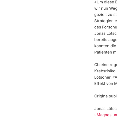
«Um diese B
wir nun Weg
gezielt zu s
Strategien 
des Forschu
Jonas Lötsc
bereits abg
konnten die
Patienten m
Ob eine reg
Krebsrisiko 
Lötscher. «A
Effekt von 
Originalpubl
Jonas Lötsch
Magnesium 