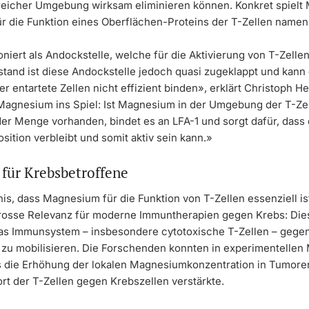
icher Umgebung wirksam eliminieren können. Konkret spielt
für die Funktion eines Oberflächen-Proteins der T-Zellen namen
oniert als Andockstelle, welche für die Aktivierung von T-Zellen 
tand ist diese Andockstelle jedoch quasi zugeklappt und kann
der entartete Zellen nicht effizient binden», erklärt Christoph H
agnesium ins Spiel: Ist Magnesium in der Umgebung der T-Zel
er Menge vorhanden, bindet es an LFA-1 und sorgt dafür, dass 
osition verbleibt und somit aktiv sein kann.»
 für Krebsbetroffene
is, dass Magnesium für die Funktion von T-Zellen essenziell ist
grosse Relevanz für moderne Immuntherapien gegen Krebs: Die
das Immunsystem – insbesondere cytotoxische T-Zellen – gegen
 zu mobilisieren. Die Forschenden konnten in experimentellen
s die Erhöhung der lokalen Magnesiumkonzentration in Tumore
t der T-Zellen gegen Krebszellen verstärkte.