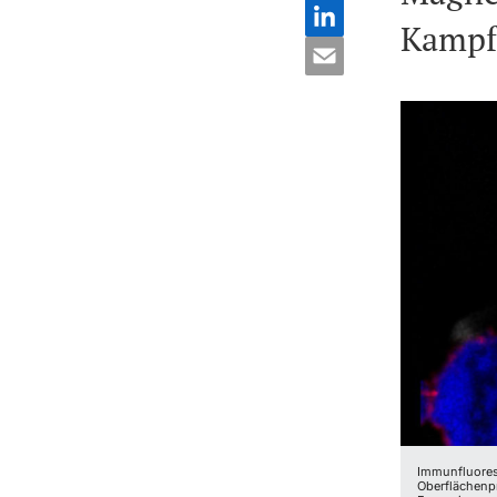
Kampf
Immunfluoresz
Oberflächenpr