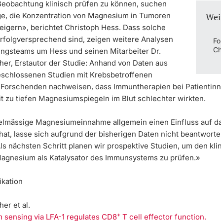
eobachtung klinisch prüfen zu können, suchen
e, die Konzentration von Magnesium in Tumoren
Wei
teigern», berichtet Christoph Hess. Dass solche
erfolgversprechend sind, zeigen weitere Analysen
Fo
Ch
ngsteams um Hess und seinen Mitarbeiter Dr.
her, Erstautor der Studie: Anhand von Daten aus
eschlossenen Studien mit Krebsbetroffenen
 Forschenden nachweisen, dass Immuntherapien bei Patientin
it zu tiefen Magnesiumspiegeln im Blut schlechter wirkten.
elmässige Magnesiumeinnahme allgemein einen Einfluss auf d
hat, lasse sich aufgrund der bisherigen Daten nicht beantworte
ls nächsten Schritt planen wir prospektive Studien, um den kli
Magnesium als Katalysator des Immunsystems zu prüfen.»
ikation
er et al.
+
sensing via LFA-1 regulates CD8
T cell effector function.