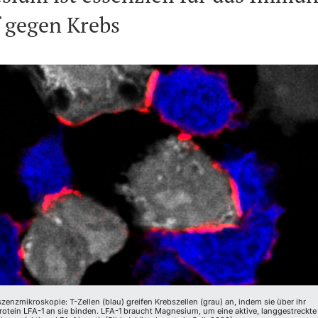
 gegen Krebs
enzmikroskopie: T-Zellen (blau) greifen Krebszellen (grau) an, indem sie über ihr
otein LFA-1 an sie binden. LFA-1 braucht Magnesium, um eine aktive, langgestreckte