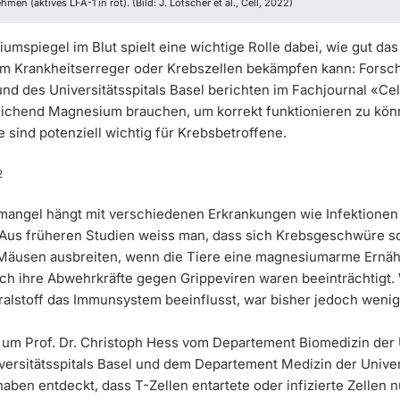
en (aktives LFA-1 in rot). (Bild: J. Lötscher et al., Cell, 2022)
mspiegel im Blut spielt eine wichtige Rolle dabei, wie gut das
 Krankheitserreger oder Krebszellen bekämpfen kann: Forsc
und des Universitätsspitals Basel berichten im Fachjournal «Cel
eichend Magnesium brauchen, um korrekt funktionieren zu kön
 sind potenziell wichtig für Krebsbetroffene.
2
ngel hängt mit verschiedenen Erkrankungen wie Infektionen
us früheren Studien weiss man, dass sich Krebsgeschwüre sc
Mäusen ausbreiten, wenn die Tiere eine magnesiumarme Ernä
uch ihre Abwehrkräfte gegen Grippeviren waren beeinträchtigt.
ralstoff das Immunsystem beeinflusst, war bisher jedoch wenig
um Prof. Dr. Christoph Hess vom Departement Biomedizin der U
versitätsspitals Basel und dem Departement Medizin der Univer
ben entdeckt, dass T-Zellen entartete oder infizierte Zellen n