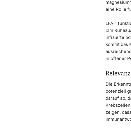
magnesiumre
eine Rolle 
LFA-1 funkti
«Im Ruhezus
infizierte o
kommt das M
ausreichend
in offener P
Relevanz
Die Erkenntn
potenziell 
darauf ab, 
Krebszellen
zeigen, das
Immunantwor