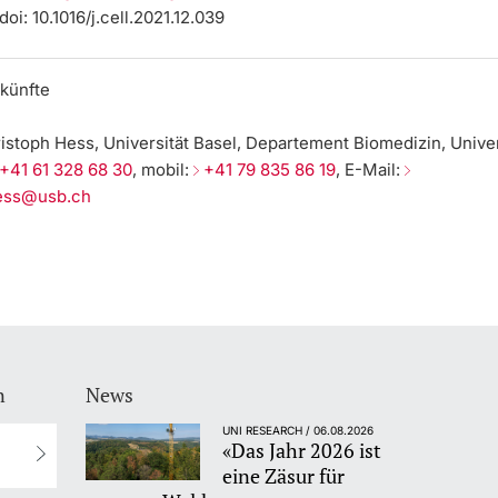
doi: 10.1016/j.cell.2021.12.039
künfte
ristoph Hess, Universität Basel, Departement Biomedizin, Univer
+41 61 328 68 30
, mobil:
+41 79 835 86 19
, E-Mail:
hess@usb.ch
n
News
UNI RESEARCH / 06.08.2026
«Das Jahr 2026 ist
eine Zäsur für