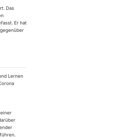
rt. Das
en
asst. Er hat
 gegenüber
 und Lernen
 Corona
meiner
darüber
gender
führen.