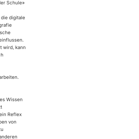
der Schule»
die digitale
grafie
ische
einflussen.
t wird, kann
ch
arbeiten.
les Wissen
t
ein Reflex
ben von
zu
 anderen