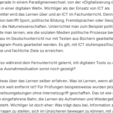
gerade in einem Paradigmenwechsel: von der «Digitalisierung 
in einer digitalen Welt». Wichtiger als der Einsatz von ICT als
ittel wird das Lernen über und an ICT im Fachunterricht. Denn 
ion betrifft Sport, politische Bildung, Fremdsprachen oder Geo
 die Naturwissenschaften. Unterrichtet man zum Beispiel polit
lte man lernen, wie die sozialen Medien politische Prozesse be
dass im Deutschunterricht nur mit Texten aus Büchern gearbeite
agram-Posts gearbeitet werden. Es gilt, mit ICT stufenspezifis
e und fachliche Ziele zu erreichen.
so während dem Fernunterricht gelernt, mit digitalen Tools zu 
se Ausnahmesituation sonst noch gezeigt?
twas über das Lernen selber erfahren. Was ist Lernen, wenn al
ick weit entfernt ist? Für Prüfungen beispielsweise wurden jetz
eitsumgebungen ohne Internetzugriff geschaffen. Das ist wie 
ge eingefahrene Bahn, die Lernen als Aufnehmen und Wiederge
steht. Wichtiger ist doch eher: Was trägt dazu bei, Information 
 Fragen zu stellen, sich im Unsicheren bewegen zu können, mit