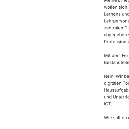
Meine Erheb
wollen sich 
Lernens und
Lehrpersone
zentralen D
abgegeben w
Professiona
Mit dem Fer
Bestandteil
Nein. Wir be
digitalen To
Hausaufgabe
und Unterric
ICT.
Wie sollten 