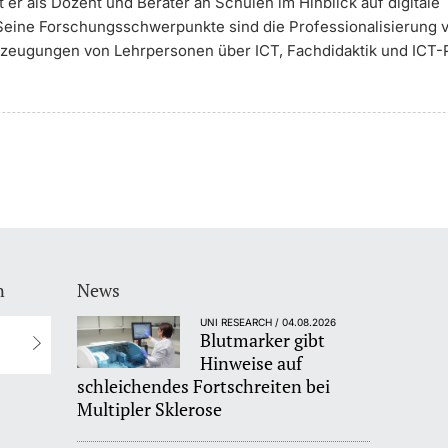
er als Dozent und Berater an Schulen im Hinblick auf digitale
 Seine Forschungsschwerpunkte sind die Professionalisierung 
rzeugungen von Lehrpersonen über ICT, Fachdidaktik und ICT-P
n
News
UNI RESEARCH / 04.08.2026
Blutmarker gibt
Hinweise auf
schleichendes Fortschreiten bei
Multipler Sklerose