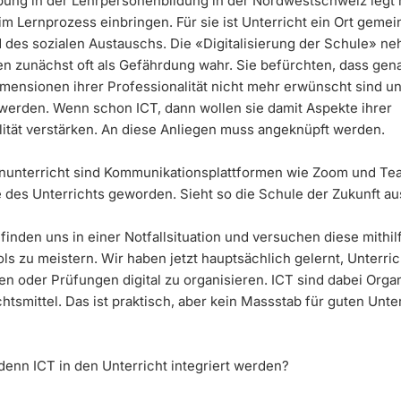
ung in der Lehrpersonenbildung in der Nordwestschweiz legt 
im Lernprozess einbringen. Für sie ist Unterricht ein Ort gem
 des sozialen Austauschs. Die «Digitalisierung der Schule» n
n zunächst oft als Gefährdung wahr. Sie befürchten, dass gen
imensionen ihrer Professionalität nicht mehr erwünscht sind u
erden. Wenn schon ICT, dann wollen sie damit Aspekte ihrer
lität verstärken. An diese Anliegen muss angeknüpft werden.
nunterricht sind Kommunikationsplattformen wie Zoom und Te
e des Unterrichts geworden. Sieht so die Schule der Zukunft au
finden uns in einer Notfallsituation und versuchen diese mithil
ols zu meistern. Wir haben jetzt hauptsächlich gelernt, Unterric
n oder Prüfungen digital zu organisieren. ICT sind dabei Orga
htsmittel. Das ist praktisch, aber kein Massstab für guten Unter
denn ICT in den Unterricht integriert werden?