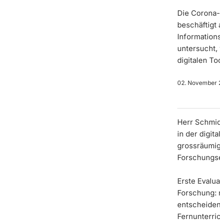
Die Corona-
beschäftigt 
Information
untersucht,
digitalen To
02. November 
Herr Schmid
in der digi
grossräumig
Forschungs
Erste Evalu
Forschung: 
entscheiden
Fernunterri