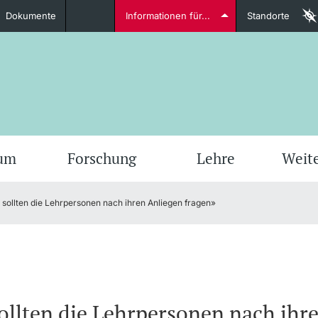
Dokumente
Informationen für...
Standorte
Studierende
weitere Informationen
weit
ium
Forschung
Lehre
Weit
 sollten die Lehrpersonen nach ihren Anliegen fragen»
Dozierende
weitere Informationen
ollten die Lehrpersonen nach ihr