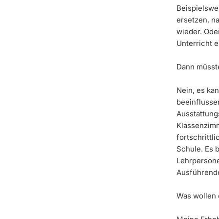
Beispielswe
ersetzen, n
wieder. Ode
Unterricht e
Dann müsste
Nein, es ka
beeinflusse
Ausstattung
Klassenzimm
fortschrittl
Schule. Es b
Lehrpersone
Ausführende
Was wollen 