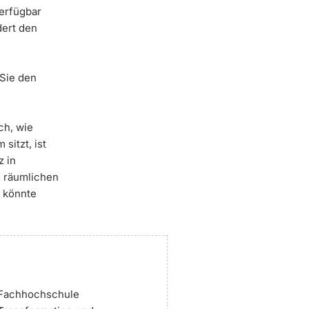
erfügbar
dert den
Sie den
ch, wie
sitzt, ist
z in
s räumlichen
 könnte
r Fachhochschule