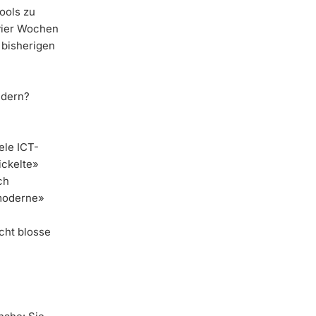
ools zu
 vier Wochen
 bisherigen
ndern?
ele ICT-
ickelte»
ch
«moderne»
cht blosse