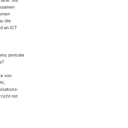
nahe: Sie
einsamen
ehmen
au die
nd an ICT
ams zentrale
s?
fe von
ht,
nisations-
richt mit