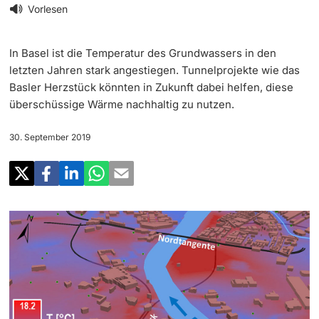
‡ ‡ ‡ ‡
Forschung
Vorlesen
Newsletter
‡ ‡ ‡ ‡ ‡ ‡ ‡ ‡ ‡ ‡ ‡ ‡ ‡ ‡ ‡ ‡
Doktorierende
In Basel ist die Temperatur des Grundwassers in den
Lehre
Universität in den Medien
letzten Jahren stark angestiegen. Tunnelprojekte wie das
Basler Herzstück könnten in Zukunft dabei helfen, diese
‡ ‡ ‡ ‡ ‡ ‡ ‡ ‡ ‡ ‡ ‡ ‡ ‡ ‡ ‡ ‡ ‡ ‡ ‡ ‡ ‡ ‡ ‡ ‡
Veranstaltungskalender
überschüssige Wärme nachhaltig zu nutzen.
Weiterbildung
‡ ‡ ‡ ‡ ‡ ‡ ‡ ‡ ‡ ‡ ‡ ‡
weitere Informationen
30. September 2019
‡ ‡ ‡ ‡ ‡ ‡ ‡ ‡ ‡ ‡ ‡ ‡ ‡ ‡ ‡ ‡ ‡ ‡ ‡ ‡ ‡ ‡ ‡ ‡ ‡ ‡ ‡ ‡ ‡ ‡ ‡ ‡ ‡ ‡ ‡ ‡ ‡ ‡ ‡ ‡ ‡
Social Media
‡ ‡ ‡ ‡ ‡ ‡ ‡ ‡ ‡ ‡ ‡ ‡ ‡ ‡ ‡ ‡ ‡ ‡ ‡
‡ ‡ ‡ ‡ ‡ ‡ ‡ ‡ ‡ ‡ ‡ ‡
Universität
Fördernde & Alumni
UNI NOVA
‡ ‡ ‡ ‡ ‡ ‡ ‡ ‡
Service für Medien
weitere Informationen
‡ ‡ ‡ ‡ ‡ ‡ ‡ ‡ ‡ ‡ ‡ ‡ ‡ ‡ ‡ ‡ ‡ ‡ ‡ ‡ ‡ ‡ ‡ ‡ ‡ ‡ ‡ ‡ ‡ ‡ ‡ ‡
Podcasts