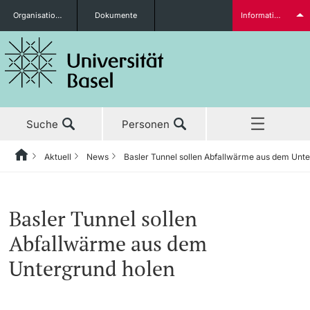
Organisationseinheiten
Dokumente
Informationen für...
Studieninteressierte
Suche
Personen
weitere Informationen
Aktuell
News
Basler Tunnel sollen Abfallwärme aus dem Unt
Home
Zurück
‡ ‡ ‡ ‡ ‡ ‡ ‡ ‡ ‡ ‡ ‡ ‡ ‡ ‡ ‡ ‡ ‡ ‡ ‡ ‡ ‡ ‡ ‡ ‡ ‡ ‡ ‡ ‡ ‡ ‡ ‡ ‡ ‡ ‡ ‡ ‡ ‡ ‡ ‡ ‡
Aktuell
News
Studierende
Basler Tunnel sollen
Aktuell
‡ ‡ ‡ ‡
‡ ‡ ‡ ‡
Abfallwärme aus dem
‡ ‡ ‡ ‡ ‡ ‡ ‡ ‡ ‡ ‡ ‡ ‡ ‡ ‡ ‡ ‡
News
Newsletter bestellen
Untergrund holen
Studium
Ehrungen & Preise
weitere Informationen
‡ ‡ ‡ ‡ ‡ ‡ ‡ ‡ ‡ ‡ ‡ ‡ ‡ ‡ ‡ ‡ ‡ ‡ ‡ ‡ ‡ ‡ ‡ ‡ ‡ ‡ ‡ ‡ ‡ ‡ ‡ ‡ ‡ ‡ ‡ ‡ ‡ ‡ ‡ ‡