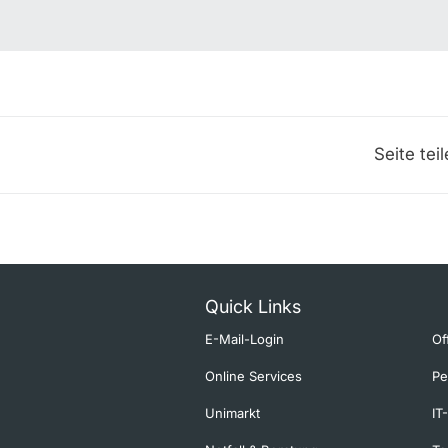
Seite tei
Quick Links
E-Mail-Login
Of
Online Services
Pe
Unimarkt
IT