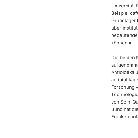
Universität
Beispiel daf
Grundlagen
über instit
bedeutende 
können.»
Die beiden 
aufgenomm
Antibiotika 
antibiotikar
Forschung v
Technologie
von Spin-Qu
Bund hat di
Franken unte