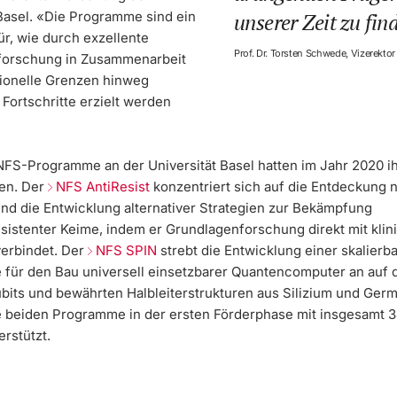
 Basel. «Die Programme sind ein
unserer Zeit zu fin
ür, wie durch exzellente
Prof. Dr. Torsten Schwede, Vizerekto
forschung in Zusammenarbeit
utionelle Grenzen hinweg
Fortschritte erzielt werden
NFS-Programme an der Universität Basel hatten im Jahr 2020 ih
en. Der
NFS AntiResist
konzentriert sich auf die Entdeckung 
und die Entwicklung alternativer Strategien zur Bekämpfung
esistenter Keime, indem er Grundlagenforschung direkt mit klin
erbindet. Der
NFS SPIN
strebt die Entwicklung einer skalierb
 für den Bau universell einsetzbarer Quantencomputer an auf 
bits und bewährten Halbleiterstrukturen aus Silizium und Ger
e beiden Programme in der ersten Förderphase mit insgesamt 3
rstützt.