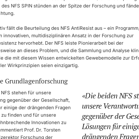
e des NFS SPIN stünden an der Spitze der Forschung und fände
htung.
iv fällt die Beurteilung des NFS AntiResist aus – ein Programm
 innovativen, multidisziplinären Ansatz in der Forschung zur
esistenz hervorhebt. Der NFS leiste Pionierarbeit bei der
weise an dieses Problem, und die Sammlung und Analyse klin
e die mit diesem Wissen entwickelten Gewebemodelle zur Er
ller Wirkprinzipien seien einzigartig.
te Grundlagenforschung
 NFS stehen für unsere
Die beiden NFS st
ng gegenüber der Gesellschaft,
unsere Verantwort
r einige der drängenden Fragen
gegenüber der Gese
 zu finden und für unsere
ahnbrechende Innovationen zu
Lösungen für einig
mmentiert Prof. Dr. Torsten
drängenden Frage
zerektor Forschung der