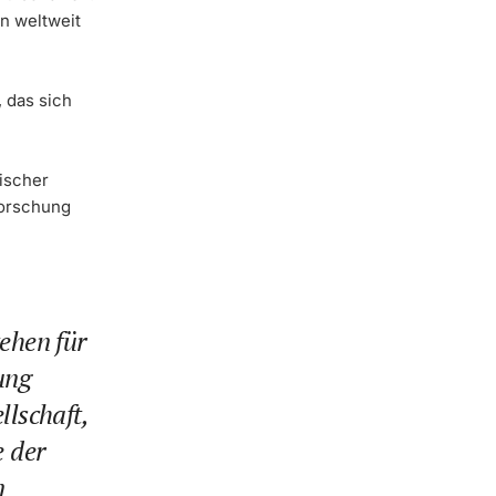
n weltweit
, das sich
ischer
forschung
ehen für
ung
llschaft,
e der
n