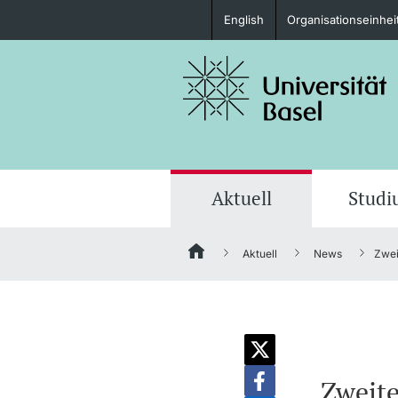
English
Organisationseinhei
Studieninteressierte
weitere Informationen
Aktuell
Stud
Aktuell
News
Zwei
Fördernde & Alumni
weitere Informationen
Zweite