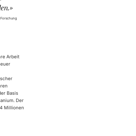
den.
r Forschung
re Arbeit
neuer
ischer
aren
der Basis
manium. Der
4 Millionen