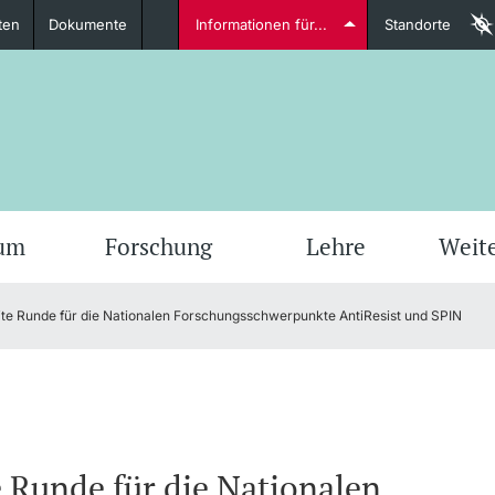
ten
Dokumente
Informationen für...
Standorte
Studierende
weitere Informationen
weit
ium
Forschung
Lehre
Weit
te Runde für die Nationalen Forschungsschwerpunkte AntiResist und SPIN
Dozierende
weitere Informationen
 Runde für die Nationalen