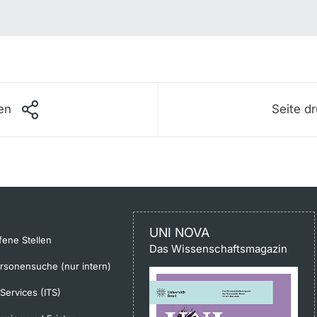
len
Seite d
UNI NOVA
fene Stellen
Das Wissenschaftsmagazin
rsonensuche (nur intern)
-Services (ITS)