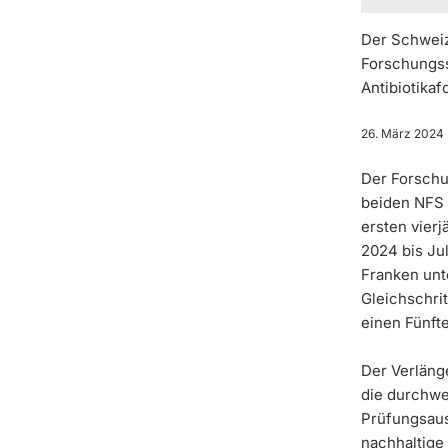
Der Schweiz
Forschungss
Antibiotika
26. März 2024
Der Forschu
beiden NFS 
ersten vier
2024 bis Ju
Franken unte
Gleichschri
einen Fünfte
Der Verläng
die durchweg
Prüfungsaus
nachhaltige