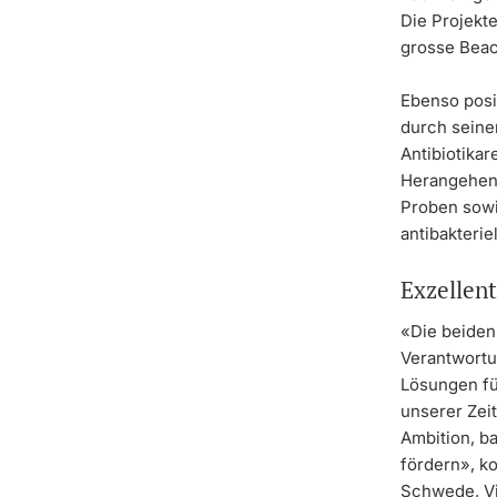
Die Projekt
grosse Beac
Ebenso posit
durch seinen
Antibiotikar
Herangehens
Proben sowi
antibakterie
Exzellen
«Die beiden
Verantwortu
Lösungen fü
unserer Zeit
Ambition, b
fördern», ko
Schwede, Vi