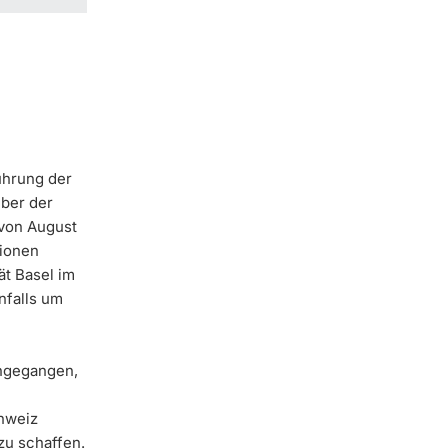
ührung der
über der
 von August
lionen
ät Basel im
nfalls um
angegangen,
hweiz
zu schaffen.