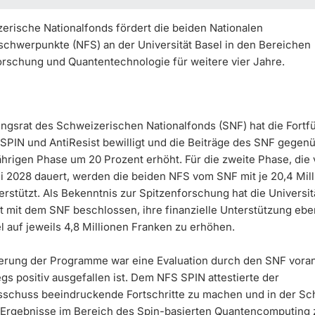
erische Nationalfonds fördert die beiden Nationalen
chwerpunkte (NFS) an der Universität Basel in den Bereichen
forschung und Quantentechnologie für weitere vier Jahre.
ngsrat des Schweizerischen Nationalfonds (SNF) hat die Fortf
SPIN und AntiResist bewilligt und die Beiträge des SNF gegen
jährigen Phase um 20 Prozent erhöht. Für die zweite Phase, die
li 2028 dauert, werden die beiden NFS vom SNF mit je 20,4 Mil
rstützt. Als Bekenntnis zur Spitzenforschung hat die Universit
tt mit dem SNF beschlossen, ihre finanzielle Unterstützung ebe
l auf jeweils 4,8 Millionen Franken zu erhöhen.
erung der Programme war eine Evaluation durch den SNF vor
s positiv ausgefallen ist. Dem NFS SPIN attestierte der
schuss beeindruckende Fortschritte zu machen und in der Sc
 Ergebnisse im Bereich des Spin-basierten Quantencomputing 