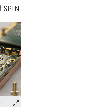
d SPIN
to: