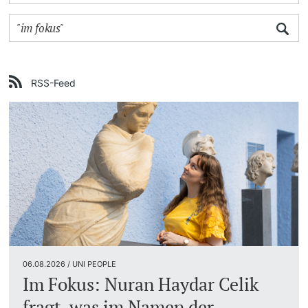
Weiterbildung
Universität in den Medien
Doktorierende
Universität
Veranstaltungskalender
RSS-Feed
Social Media
weitere Informationen
UNI NOVA
Service für Medien
Fördernde & Alumni
Podcasts
Ukraine
06.08.2026 / UNI PEOPLE
weitere Informationen
Im Fokus: Nuran Haydar Celik
fragt, was im Namen der