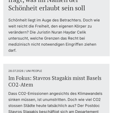
Schönheit erlaubt sein soll
Dozierende
Schönheit liegt im Auge des Betrachters. Doch wie
weit reicht die Freiheit, den eigenen Körper zu
verändern? Die Juristin Nuran Haydar Celik
untersucht, welche Grenzen das Recht bei
weitere Informationen
medizinisch nicht notwendigen Eingriffen ziehen
darf.
28.07.2026 / UNI PEOPLE
Im Fokus: Stavros Stagakis misst Basels
CO2-Atem
Dass CO2-Emissionen angesichts des Klimawandels
sinken müssen, ist unumstritten. Doch wie viel CO2
stossen Städte heute tatsächlich aus? Der Postdoc
Stavros Stagakis beschäftigt sich am Departement