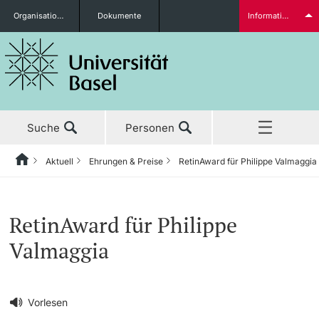
Organisationseinheiten
Dokumente
Informationen für...
Studieninteressierte
Suche
Personen
weitere Informationen
Aktuell
Ehrungen & Preise
RetinAward für Philippe Valmaggia
Home
Zurück
‡ ‡ ‡ ‡ ‡ ‡ ‡ ‡ ‡ ‡ ‡ ‡ ‡ ‡ ‡ ‡ ‡ ‡ ‡ ‡ ‡ ‡ ‡ ‡ ‡ ‡ ‡ ‡ ‡ ‡ ‡ ‡ ‡ ‡ ‡ ‡ ‡ ‡ ‡ ‡
Aktuell
Studierende
RetinAward für Philippe
Aktuell
‡ ‡ ‡ ‡
Valmaggia
‡ ‡ ‡ ‡ ‡ ‡ ‡ ‡ ‡ ‡ ‡ ‡ ‡ ‡ ‡ ‡
News
Studium
Ehrungen & Preise
weitere Informationen
‡ ‡ ‡ ‡ ‡ ‡ ‡ ‡ ‡ ‡ ‡ ‡ ‡ ‡ ‡ ‡ ‡ ‡ ‡ ‡ ‡ ‡ ‡ ‡ ‡ ‡ ‡ ‡ ‡ ‡ ‡ ‡ ‡ ‡ ‡ ‡ ‡ ‡ ‡ ‡
Vorlesen