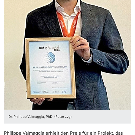
‡ ‡ ‡ ‡ ‡ ‡ ‡ ‡ ‡ ‡ ‡ ‡
Dozierende
Ukraine
weitere Informationen
Dr. Philippe Valmaggia, PhD. (Foto: zvg)
Philippe Valmaggia erhielt den Preis für ein Projekt, das