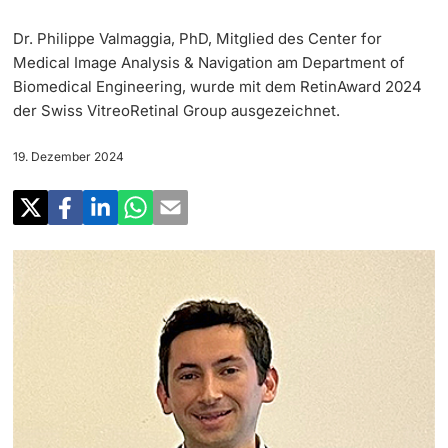
‡ ‡ ‡ ‡
Forschung
Dr. Philippe Valmaggia, PhD, Mitglied des Center for
Newsletter
‡ ‡ ‡ ‡ ‡ ‡ ‡ ‡ ‡ ‡ ‡ ‡ ‡ ‡ ‡ ‡
Doktorierende
Medical Image Analysis & Navigation am Department of
Lehre
Biomedical Engineering, wurde mit dem RetinAward 2024
Universität in den Medien
der Swiss VitreoRetinal Group ausgezeichnet.
‡ ‡ ‡ ‡ ‡ ‡ ‡ ‡ ‡ ‡ ‡ ‡ ‡ ‡ ‡ ‡ ‡ ‡ ‡ ‡ ‡ ‡ ‡ ‡
Veranstaltungskalender
Weiterbildung
19. Dezember 2024
‡ ‡ ‡ ‡ ‡ ‡ ‡ ‡ ‡ ‡ ‡ ‡
weitere Informationen
‡ ‡ ‡ ‡ ‡ ‡ ‡ ‡ ‡ ‡ ‡ ‡ ‡ ‡ ‡ ‡ ‡ ‡ ‡ ‡ ‡ ‡ ‡ ‡ ‡ ‡ ‡ ‡ ‡ ‡ ‡ ‡ ‡ ‡ ‡ ‡ ‡ ‡ ‡ ‡ ‡
Social Media
‡ ‡ ‡ ‡ ‡ ‡ ‡ ‡ ‡ ‡ ‡ ‡ ‡ ‡ ‡ ‡ ‡ ‡ ‡
‡ ‡ ‡ ‡ ‡ ‡ ‡ ‡ ‡ ‡ ‡ ‡
Universität
Fördernde & Alumni
UNI NOVA
‡ ‡ ‡ ‡ ‡ ‡ ‡ ‡
Service für Medien
weitere Informationen
‡ ‡ ‡ ‡ ‡ ‡ ‡ ‡ ‡ ‡ ‡ ‡ ‡ ‡ ‡ ‡ ‡ ‡ ‡ ‡ ‡ ‡ ‡ ‡ ‡ ‡ ‡ ‡ ‡ ‡ ‡ ‡
Podcasts