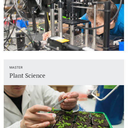
Studienfachberatung
Studienberatung
Studienfinanzierung
Berufseinstieg & Laufbahnberatung
MASTER
Soziales & Gesundheit
Plant Science
Militär- & Zivildienst
Inklusive Universität
Koordinationsstelle für Geflüchtete
Beratungswegweiser