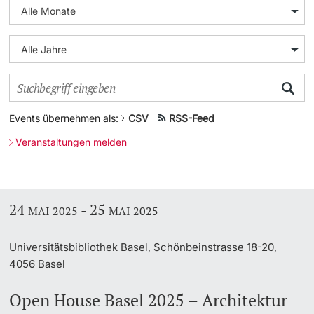
Weiterbildung
Universität in den Medien
Doktorierende
Universität
Veranstaltungskalender
Social Media
Events übernehmen als:
CSV
RSS-Feed
weitere Informationen
UNI NOVA
Veranstaltungen melden
Service für Medien
Fördernde & Alumni
Podcasts
24
-
25
MAI 2025
MAI 2025
Ukraine
Universitätsbibliothek Basel, Schönbeinstrasse 18-20,
4056 Basel
weitere Informationen
Open House Basel 2025 – Architektur