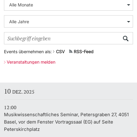
Weiterbildung
Universität in den Medien
Doktorierende
Universität
Veranstaltungskalender
Social Media
Events übernehmen als:
CSV
RSS-Feed
weitere Informationen
UNI NOVA
Veranstaltungen melden
Service für Medien
Fördernde & Alumni
Podcasts
10
DEZ. 2025
Ukraine
12:00
Musikwissenschaftliches Seminar, Petersgraben 27, 4051
weitere Informationen
Basel, vor dem Fenster Vortragssaal (EG) auf Seite
Peterskirchplatz