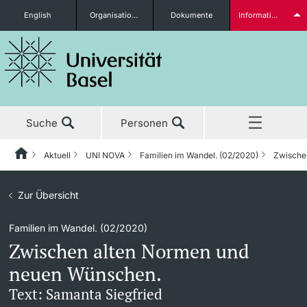
English
Organisationseinheiten
Dokumente
Informationen für...
Studieninteressierte
Suche
Personen
weitere Informationen
Aktuell
UNI NOVA
Familien im Wandel. (02/2020)
Zwische
Home
Zurück
Aktuell
Zur Übersicht
Aktuell
UNI NOVA
Studierende
Familien im Wandel. (02/2020)
Studium
News
UNI NOVA – Alle Ausgaben
Zwischen alten Normen und
Forschung
Ehrungen & Preise
UNI NOVA bestellen
neuen Wünschen.
weitere Informationen
Text: Samanta Siegfried
Lehre
Newsletter
Mediadaten