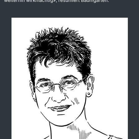
weiterhin wirkmächtig», resümiert Baumgarten.