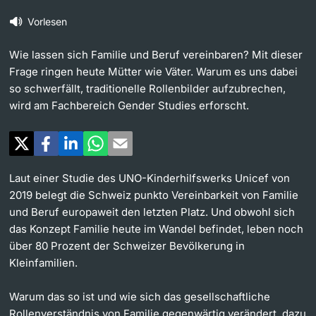
Vorlesen
Weiterbildung
Universität in den Medien
Doktorierende
Wie lassen sich Familie und Beruf vereinbaren? Mit dieser
Universität
Veranstaltungskalender
Frage ringen heute Mütter wie Väter. Warum es uns dabei
so schwerfällt, traditionelle Rollenbilder aufzubrechen,
Social Media
wird am Fachbereich Gender Studies erforscht.
weitere Informationen
UNI NOVA
Service für Medien
Laut einer Studie des UNO-Kinderhilfswerks Unicef von
Fördernde & Alumni
2019 belegt die Schweiz punkto Vereinbarkeit von Familie
Podcasts
und Beruf europaweit den letzten Platz. Und obwohl sich
das Konzept Familie heute im Wandel befindet, leben noch
Ukraine
über 80 Prozent der Schweizer Bevölkerung in
Kleinfamilien.
weitere Informationen
Warum das so ist und wie sich das gesellschaftliche
Rollenverständnis von Familie gegenwärtig verändert, dazu