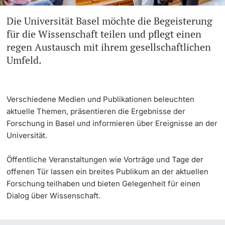
Die Universität Basel möchte die Begeisterung
Weiterbildung
Universität in den Medien
Doktorierende
für die Wissenschaft teilen und pflegt einen
Universität
regen Austausch mit ihrem gesellschaftlichen
Veranstaltungskalender
Umfeld.
Social Media
weitere Informationen
UNI NOVA
Verschiedene Medien und Publikationen beleuchten
aktuelle Themen, präsentieren die Ergebnisse der
Service für Medien
Forschung in Basel und informieren über Ereignisse an der
Fördernde & Alumni
Universität.
Podcasts
Öffentliche Veranstaltungen wie Vorträge und Tage der
offenen Tür lassen ein breites Publikum an der aktuellen
Ukraine
Forschung teilhaben und bieten Gelegenheit für einen
Dialog über Wissenschaft.
weitere Informationen