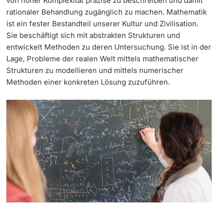
von hoher Komplexität präzise zu beschreiben und damit
rationaler Behandlung zugänglich zu machen. Mathematik
Continuing Education
Dates
ist ein fester Bestandteil unserer Kultur und Zivilisation.
PhD Candidates
Sie beschäftigt sich mit abstrakten Strukturen und
University
Informations, Events & Get a Taste
entwickelt Methoden zu deren Untersuchung. Sie ist in der
Lage, Probleme der realen Welt mittels mathematischer
Student Advice Center
Strukturen zu modellieren und mittels numerischer
Methoden einer konkreten Lösung zuzuführen.
Further information
Academic Advice
Five reasons for studying in Basel
Donors & Alumni
In My Studies
Course Directory
Course Registration
Further information
Semester Registration