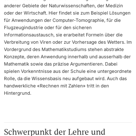
anderer Gebiete der Naturwissenschaften, der Medizin
oder der Wirtschaft. Hier findet sie zum Beispiel Lösungen
Learning & Teaching
für Anwendungen der Computer-Tomographie, für die
Flugzeugindustrie oder für den sicheren
AI in learning and teaching
Informationsaustausch, sie erarbeitet Formeln über die
Verbreitung von Viren oder zur Vorhersage des Wetters. Im
Digital learning
Vordergrund des Mathematikstudiums stehen abstrakte
Konzepte, deren Anwendung innerhalb und ausserhalb der
Language Center
Mathematik sowie das präzise Argumentieren. Dabei
spielen Vorkenntnisse aus der Schule eine untergeordnete
Learning Spaces
Rolle, da die Wissensbasis neu aufgebaut wird. Auch das
handwerkliche «Rechnen mit Zahlen» tritt in den
University Library Basel
Hintergrund.
Lernbörse
Schwerpunkt der Lehre und