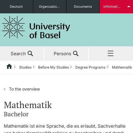
Deutsch
Organizational units
Documents
Information for...
Prospective Students
Search
Persons
Further information
Studies
Before My Studies
Degree Programs
Mathematik
Home
Back
News & Events
Studies
Students
To the overview
Studies
Before My Studies
Mathematik
Bachelor
Research
Degree Programs
Further information
Mathematik ist eine Sprache, die es erlaubt, Sachverhalte
Teaching
Application & Admission