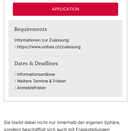
APPLICATION
Academic Advice
Student Advice Center
Requirements
Informationen zur Zulassung:
Funding
https://www.unibas.ch/zulassung
Career Counseling
Dates & Deadlines
Social Services & Health Care
Informationsanlässe
Weitere Termine & Fristen
Military & Civilian Service
Anmeldefristen
Coordination Office for Refugees
Inclusive University
Sie bleibt dabei nicht nur innerhalb der eigenen Sphäre,
sondern beschäftigt sich auch mit Fragestellungen
Support Services Guide