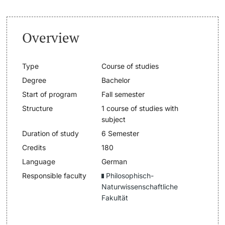
Lecturers
Dates
Overview
Documents & Verification
Type
Course of studies
Welcome to the University of Basel
Degree
Bachelor
Further information
Start of program
Fall semester
Mobility
Structure
1 course of studies with
subject
Campus Credits
Duration of study
6 Semester
Course Auditors
Credits
180
Language
German
Student Life
Responsible faculty
Philosophisch-
Naturwissenschaftliche
Campus Stories
Fakultät
Advice & Support