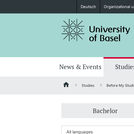
Deutsch
Organizational u
Prospective Students
Further information
News & Events
Studie
Studies
Before My Studi
Donors & Alumni
Bachelor
Further information