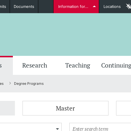
nits
Documents
Information for...
Locations
Students
Further information
Furt
s
Research
Teaching
Continuing
es
Degree Programs
Lecturers
Master
Further information