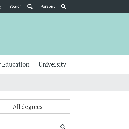
Search
Persons
PhD Candidates
her information
 Education
University
All degrees