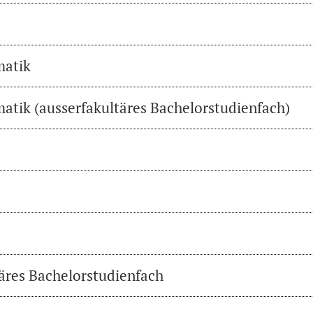
matik
atik (ausserfakultäres Bachelorstudienfach)
täres Bachelorstudienfach