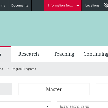
nits
Documents
Information for...
Locations
Students
Further information
Furt
s
Research
Teaching
Continuing
es
Degree Programs
Lecturers
Master
Further information