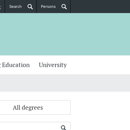
Search
Persons
PhD Candidates
her information
 Education
University
All degrees