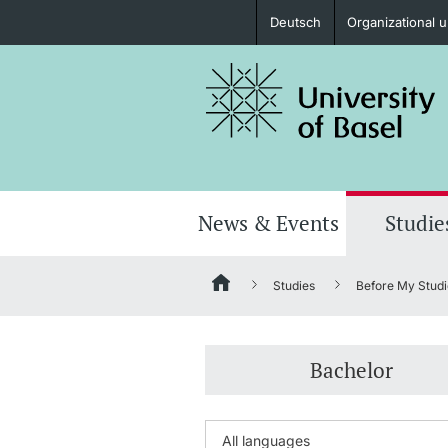
Deutsch
Organizational u
Prospective Students
Further information
News & Events
Studie
Studies
Before My Studi
Donors & Alumni
Bachelor
Further information