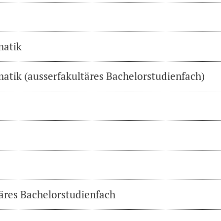
matik
atik (ausserfakultäres Bachelorstudienfach)
täres Bachelorstudienfach