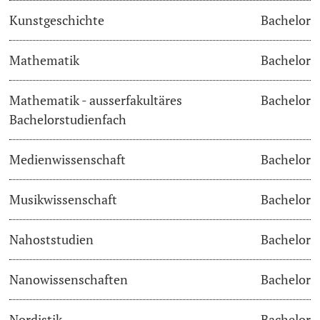
Kunstgeschichte
Bachelor
Learning & Teaching
Mathematik
Bachelor
AI in learning and teaching
Mathematik - ausserfakultäres
Bachelor
Digital learning
Bachelorstudienfach
Language Center
Medienwissenschaft
Bachelor
Learning Spaces
Musikwissenschaft
Bachelor
University Library Basel
Nahoststudien
Bachelor
Lernbörse
Nanowissenschaften
Bachelor
Nordistik
Bachelor