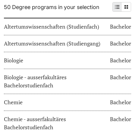
50 Degree programs in your selection
Continuing Education
Dates
PhD Candidates
Altertumswissenschaften (Studienfach)
Bachelor
University
Informations, Events & Get a Taste
Altertumswissenschaften (Studiengang)
Student Advice Center
Bachelor
Further information
Academic Advice
Biologie
Bachelor
Five reasons for studying in Basel
Biologie - ausserfakultäres
Bachelor
Donors & Alumni
Bachelorstudienfach
In My Studies
Chemie
Bachelor
Course Directory
Course Registration
Chemie - ausserfakultäres
Bachelor
Further information
Bachelorstudienfach
Semester Registration