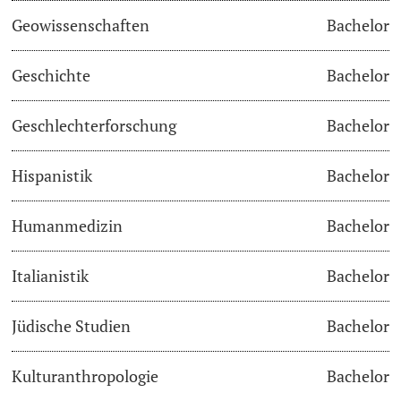
Geowissenschaften
Bachelor
Academic Advice
Geschichte
Bachelor
Student Advice Center
Geschlechterforschung
Bachelor
Funding
Hispanistik
Bachelor
Career Counseling
Social Services & Health Care
Humanmedizin
Bachelor
Military & Civilian Service
Italianistik
Bachelor
Coordination Office for Refugees
Jüdische Studien
Bachelor
Inclusive University
Kulturanthropologie
Bachelor
Support Services Guide