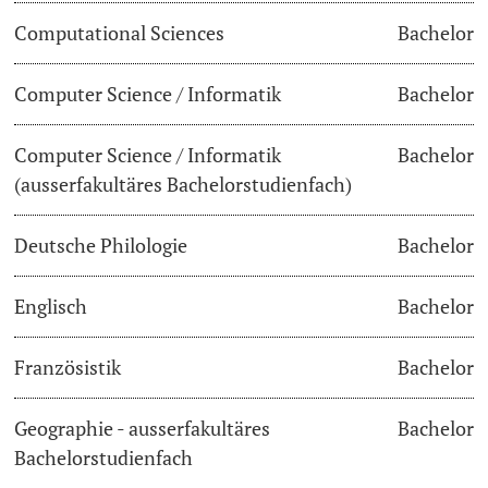
Computational Sciences
Bachelor
Lecturers
Dates
Computer Science / Informatik
Bachelor
Documents & Verification
Computer Science / Informatik
Bachelor
Welcome to the University of Basel
Further information
(ausserfakultäres Bachelorstudienfach)
Mobility
Deutsche Philologie
Bachelor
Campus Credits
Englisch
Bachelor
Course Auditors
Französistik
Bachelor
Student Life
Geographie - ausserfakultäres
Bachelor
Campus Stories
Bachelorstudienfach
Advice & Support