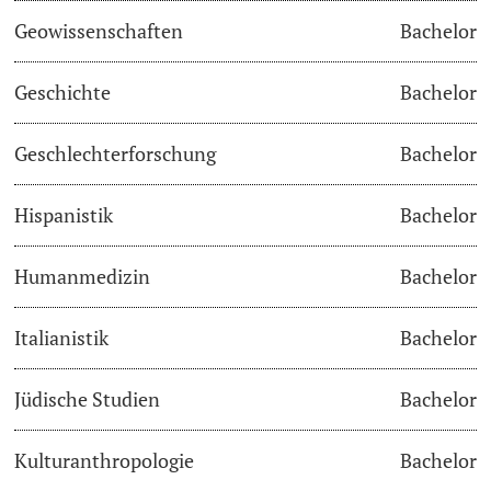
Geowissenschaften
Bachelor
Academic Advice
Geschichte
Bachelor
Student Advice Center
Geschlechterforschung
Bachelor
Funding
Hispanistik
Bachelor
Career Counseling
Social Services & Health Care
Humanmedizin
Bachelor
Military & Civilian Service
Italianistik
Bachelor
Coordination Office for Refugees
Jüdische Studien
Bachelor
Inclusive University
Kulturanthropologie
Bachelor
Support Services Guide