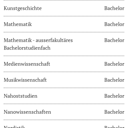
Kunstgeschichte
Bachelor
Learning & Teaching
Mathematik
Bachelor
AI in learning and teaching
Mathematik - ausserfakultäres
Bachelor
Digital learning
Bachelorstudienfach
Language Center
Medienwissenschaft
Bachelor
Learning Spaces
Musikwissenschaft
Bachelor
University Library Basel
Nahoststudien
Bachelor
Lernbörse
Nanowissenschaften
Bachelor
Nordistik
Bachelor