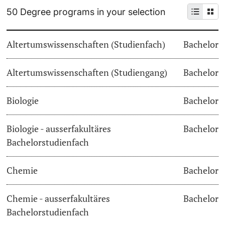
50 Degree programs in your selection
Continuing Education
Dates
PhD Candidates
Altertumswissenschaften (Studienfach)
Bachelor
University
Informations, Events & Get a Taste
Altertumswissenschaften (Studiengang)
Student Advice Center
Bachelor
Further information
Academic Advice
Biologie
Bachelor
Five reasons for studying in Basel
Biologie - ausserfakultäres
Bachelor
Donors & Alumni
Bachelorstudienfach
In My Studies
Chemie
Bachelor
Course Directory
Course Registration
Chemie - ausserfakultäres
Bachelor
Further information
Bachelorstudienfach
Semester Registration