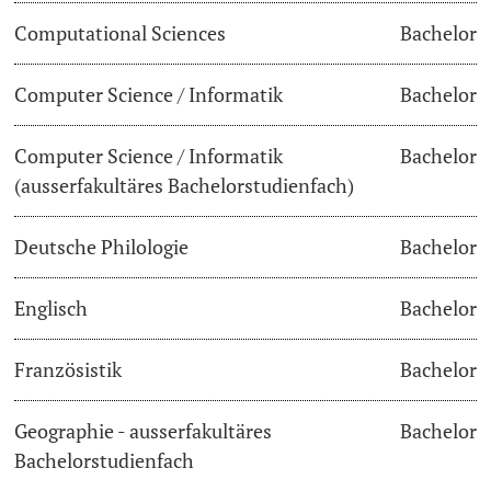
Computational Sciences
Bachelor
Lecturers
Dates
Computer Science / Informatik
Bachelor
Documents & Verification
Computer Science / Informatik
Bachelor
Welcome to the University of Basel
Further information
(ausserfakultäres Bachelorstudienfach)
Mobility
Deutsche Philologie
Bachelor
Campus Credits
Englisch
Bachelor
Course Auditors
Französistik
Bachelor
Student Life
Geographie - ausserfakultäres
Bachelor
Campus Stories
Bachelorstudienfach
Advice & Support