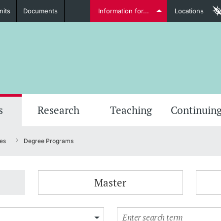
nits
Documents
Information for...
Locations
Students
Further information
Furt
s
Research
Teaching
Continuing
es
Degree Programs
Lecturers
Master
Further information