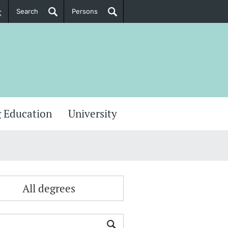
Search
Persons
PhD Candidates
her information
 Education
University
All degrees