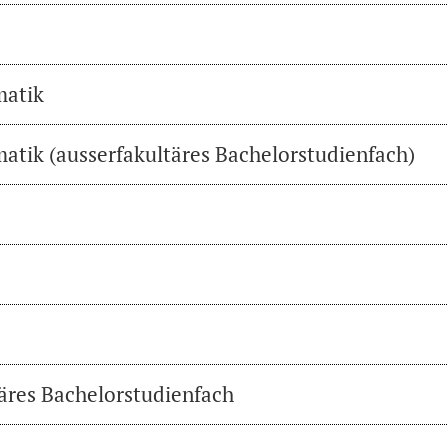
matik
atik (ausserfakultäres Bachelorstudienfach)
täres Bachelorstudienfach