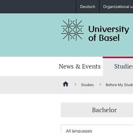
Deutsch
Organizational u
Prospective Students
Further information
News & Events
Studie
Studies
Before My Studi
Donors & Alumni
Bachelor
Further information