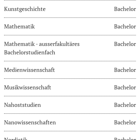
Kunstgeschichte
Bachelor
Learning & Teaching
Mathematik
Bachelor
AI in learning and teaching
Mathematik - ausserfakultäres
Bachelor
Digital learning
Bachelorstudienfach
Language Center
Medienwissenschaft
Bachelor
Learning Spaces
Musikwissenschaft
Bachelor
University Library Basel
Nahoststudien
Bachelor
Lernbörse
Nanowissenschaften
Bachelor
Nordistik
Bachelor