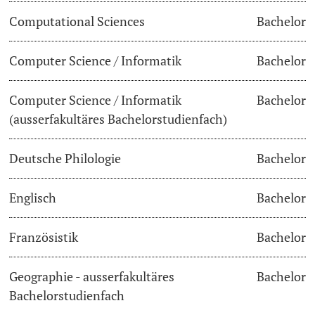
Computational Sciences
Bachelor
Lecturers
Dates
Computer Science / Informatik
Bachelor
Documents & Verification
Computer Science / Informatik
Bachelor
Welcome to the University of Basel
Further information
(ausserfakultäres Bachelorstudienfach)
Mobility
Deutsche Philologie
Bachelor
Campus Credits
Englisch
Bachelor
Course Auditors
Französistik
Bachelor
Student Life
Geographie - ausserfakultäres
Bachelor
Campus Stories
Bachelorstudienfach
Advice & Support