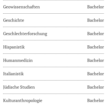
Geowissenschaften
Bachelor
Academic Advice
Geschichte
Bachelor
Student Advice Center
Geschlechterforschung
Bachelor
Funding
Hispanistik
Bachelor
Career Counseling
Social Services & Health Care
Humanmedizin
Bachelor
Military & Civilian Service
Italianistik
Bachelor
Coordination Office for Refugees
Jüdische Studien
Bachelor
Inclusive University
Kulturanthropologie
Bachelor
Support Services Guide