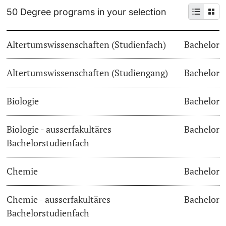
50 Degree programs in your selection
Continuing Education
Dates
PhD Candidates
Altertumswissenschaften (Studienfach)
Bachelor
University
Informations, Events & Get a Taste
Altertumswissenschaften (Studiengang)
Student Advice Center
Bachelor
Further information
Academic Advice
Biologie
Bachelor
Five reasons for studying in Basel
Biologie - ausserfakultäres
Bachelor
Donors & Alumni
Bachelorstudienfach
In My Studies
Chemie
Bachelor
Course Directory
Course Registration
Chemie - ausserfakultäres
Bachelor
Further information
Bachelorstudienfach
Semester Registration