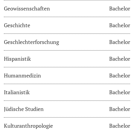
Geowissenschaften
Bachelor
Academic Advice
Geschichte
Bachelor
Student Advice Center
Geschlechterforschung
Bachelor
Funding
Hispanistik
Bachelor
Career Counseling
Social Services & Health Care
Humanmedizin
Bachelor
Military & Civilian Service
Italianistik
Bachelor
Coordination Office for Refugees
Jüdische Studien
Bachelor
Inclusive University
Kulturanthropologie
Bachelor
Support Services Guide