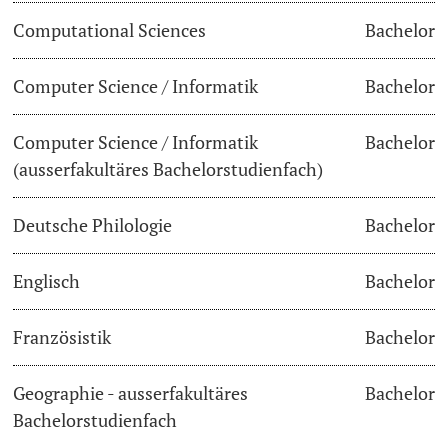
Computational Sciences
Bachelor
Lecturers
Dates
Computer Science / Informatik
Bachelor
Documents & Verification
Computer Science / Informatik
Bachelor
Welcome to the University of Basel
Further information
(ausserfakultäres Bachelorstudienfach)
Mobility
Deutsche Philologie
Bachelor
Campus Credits
Englisch
Bachelor
Course Auditors
Französistik
Bachelor
Student Life
Geographie - ausserfakultäres
Bachelor
Campus Stories
Bachelorstudienfach
Advice & Support