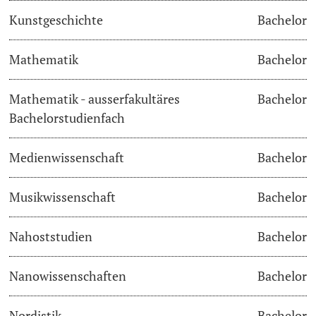
Kunstgeschichte
Bachelor
Learning & Teaching
Mathematik
Bachelor
AI in learning and teaching
Mathematik - ausserfakultäres
Bachelor
Digital learning
Bachelorstudienfach
Language Center
Medienwissenschaft
Bachelor
Learning Spaces
Musikwissenschaft
Bachelor
University Library Basel
Nahoststudien
Bachelor
Lernbörse
Nanowissenschaften
Bachelor
Nordistik
Bachelor