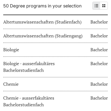
50 Degree programs in your selection
Continuing Education
Dates
PhD Candidates
Altertumswissenschaften (Studienfach)
Bachelor
University
Informations, Events & Get a Taste
Altertumswissenschaften (Studiengang)
Student Advice Center
Bachelor
Further information
Academic Advice
Biologie
Bachelor
Five reasons for studying in Basel
Biologie - ausserfakultäres
Bachelor
Donors & Alumni
Bachelorstudienfach
In My Studies
Chemie
Bachelor
Course Directory
Course Registration
Chemie - ausserfakultäres
Bachelor
Further information
Bachelorstudienfach
Semester Registration