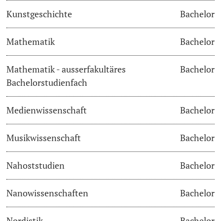
Kunstgeschichte
Bachelor
Learning & Teaching
Mathematik
Bachelor
AI in learning and teaching
Mathematik - ausserfakultäres
Bachelor
Digital learning
Bachelorstudienfach
Language Center
Medienwissenschaft
Bachelor
Learning Spaces
Musikwissenschaft
Bachelor
University Library Basel
Nahoststudien
Bachelor
Lernbörse
Nanowissenschaften
Bachelor
Nordistik
Bachelor