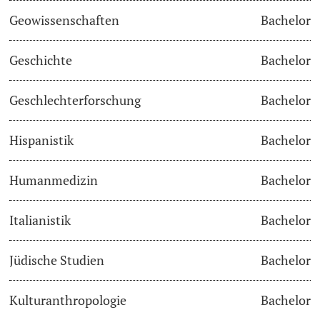
Geowissenschaften
Bachelor
Academic Advice
Geschichte
Bachelor
Student Advice Center
Geschlechterforschung
Bachelor
Funding
Hispanistik
Bachelor
Career Counseling
Social Services & Health Care
Humanmedizin
Bachelor
Military & Civilian Service
Italianistik
Bachelor
Coordination Office for Refugees
Jüdische Studien
Bachelor
Inclusive University
Kulturanthropologie
Bachelor
Support Services Guide