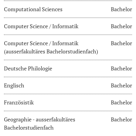
Computational Sciences
Bachelor
Lecturers
Dates
Computer Science / Informatik
Bachelor
Documents & Verification
Computer Science / Informatik
Bachelor
Welcome to the University of Basel
Further information
(ausserfakultäres Bachelorstudienfach)
Mobility
Deutsche Philologie
Bachelor
Campus Credits
Englisch
Bachelor
Course Auditors
Französistik
Bachelor
Student Life
Geographie - ausserfakultäres
Bachelor
Campus Stories
Bachelorstudienfach
Advice & Support