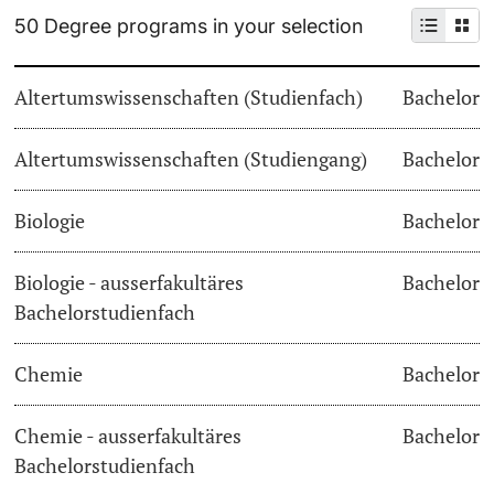
50 Degree programs in your selection
Continuing Education
Dates
PhD Candidates
Altertumswissenschaften (Studienfach)
Bachelor
University
Informations, Events & Get a Taste
Altertumswissenschaften (Studiengang)
Student Advice Center
Bachelor
Further information
Academic Advice
Biologie
Bachelor
Five reasons for studying in Basel
Biologie - ausserfakultäres
Bachelor
Donors & Alumni
Bachelorstudienfach
In My Studies
Chemie
Bachelor
Course Directory
Course Registration
Chemie - ausserfakultäres
Bachelor
Further information
Bachelorstudienfach
Semester Registration